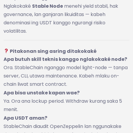
Nglakokaké
Stable Node
menehi yield stabil, hak
governance, lan ganjaran likuiditas — kabeh
denominasi ing USDT kanggo ngurangi risiko
volatilitas.
Pitakonan sing asring ditakokaké
Apa butuh skill teknis kanggo nglakokaké node?
Ora. StableChain nganggo model light-node — tanpa
server, CLI, utawa maintenance. Kabeh mlaku on-
chain liwat smart contract.
Apa bisa unstake kapan wae?
Ya. Ora ana lockup period. Withdraw kurang saka 5
menit.
Apa USDT aman?
StableChain diaudit OpenZeppelin lan nggunakake