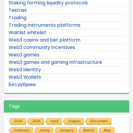
Staking farming liquidity protocols
Testnet
Trading
Trading instruments platforms
Waitlist whitelist
Web3 casino and bet platform
Web3 community incentives
Web3 games
Web3 games and gaming infrastructure
Web3 identity
Web3 Wallets
Без рубрики
Tags
2025
2026
April
August
December
February
Janua
January
March
May