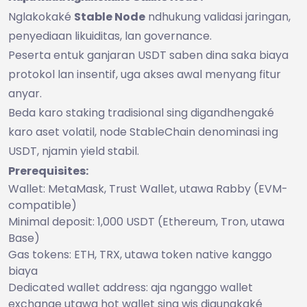
Nglakokaké
Stable Node
ndhukung validasi jaringan,
penyediaan likuiditas, lan governance.
Peserta entuk ganjaran USDT saben dina saka biaya
protokol lan insentif, uga akses awal menyang fitur
anyar.
Beda karo staking tradisional sing digandhengaké
karo aset volatil, node StableChain denominasi ing
USDT, njamin yield stabil.
Prerequisites:
Wallet: MetaMask, Trust Wallet, utawa Rabby (EVM-
compatible)
Minimal deposit: 1,000 USDT (Ethereum, Tron, utawa
Base)
Gas tokens: ETH, TRX, utawa token native kanggo
biaya
Dedicated wallet address: aja nganggo wallet
exchange utawa hot wallet sing wis digunakaké