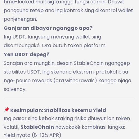
time-locked multisig kanggo fungsi admin. Dhuwit
pangguna tetep ana ing kontrak sing dikontrol wallet
panjenengan.
Ganjaran dibayar nganggo apa?
Ing USDT, langsung menyang wallet sing
disambungaké. Ora butuh token platform.
Yen USDT depeg?
Sanajan ora mungkin, desain StableChain nganggep
stabilitas USDT. Ing skenario ekstrem, protokol bisa
nge-pause rewards (ora withdrawals) kanggo njaga
solvency.
Kesimpulan: Stabilitas ketemu Yield
Ing pasar sing kebak staking risiko dhuwur lan token
volatil,
StableChain
nawakaké kombinasi langka:
Yield nyata (8–12% APR)