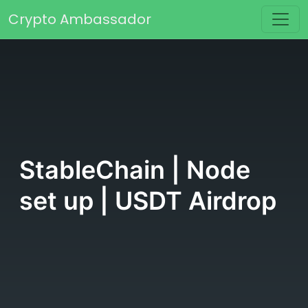
Skip to content
Crypto Ambassador
Main Navigation
StableChain | Node
set up | USDT Airdrop