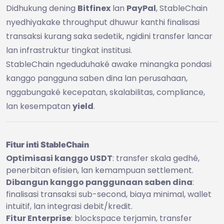
Didhukung dening
Bitfinex
lan
PayPal
, StableChain
nyedhiyakake throughput dhuwur kanthi finalisasi
transaksi kurang saka sedetik, ngidini transfer lancar
lan infrastruktur tingkat institusi.
StableChain ngeduduhaké awake minangka pondasi
kanggo pangguna saben dina lan perusahaan,
nggabungaké kecepatan, skalabilitas, compliance,
lan kesempatan
yield
.
Fitur inti StableChain
Optimisasi kanggo USDT
: transfer skala gedhé,
penerbitan efisien, lan kemampuan settlement.
Dibangun kanggo panggunaan saben dina
:
finalisasi transaksi sub-second, biaya minimal, wallet
intuitif, lan integrasi debit/kredit.
Fitur Enterprise
: blockspace terjamin, transfer