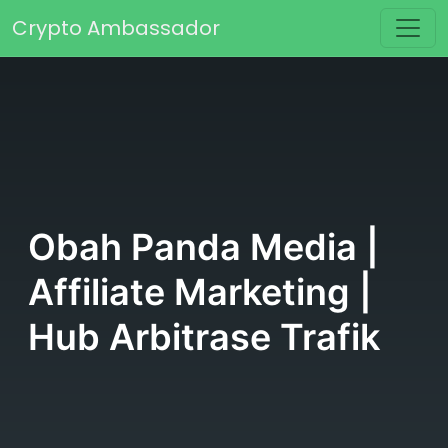
Skip to content
Crypto Ambassador
Main Navigation
Obah Panda Media |
Affiliate Marketing |
Hub Arbitrase Trafik