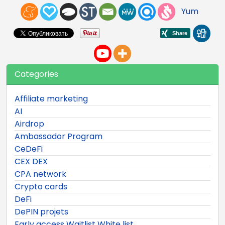
Yum
Categories
Affiliate marketing
AI
Airdrop
Ambassador Program
CeDeFi
CEX DEX
CPA network
Crypto cards
DeFi
DePIN projets
Early access Waitlist White list