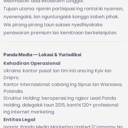
webmaster dadi ekosistem tunggal.
Tujuan utama: njamin partisipasi ing rantai iki nyaman,
nyenengaké, lan nguntungaké kanggo kabeh pihak.
Wis pirang‑pirang taun sukses nyedhiyakake
penawaran premium lan kemitraan berkelanjutan.
Panda Media — Lokasi & Yurisdiksi
Kehadiran Operasional
Ukraina: kantor pusat lan tim inti ana ing Kyiv lan
Dnipro.
Kantor Internasional: cabang ing Siprus lan Warsawa,
Polandia.
Struktur Holding: beroperasi ing ngisor Lead Panda
Holding, didegaké taun 2015, kanthi 120+ profesional
ing internet marketing.
Entitas Legal
Inggris: Panda Media Marketing Limited (Company No.