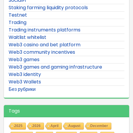
SocialFi
Staking farming liquidity protocols
Testnet
Trading
Trading instruments platforms
Waitlist whitelist
Web3 casino and bet platform
Web3 community incentives
Web3 games
Web3 games and gaming infrastructure
Web3 identity
Web3 Wallets
Без рубрики
Tags
2025
2026
April
August
December