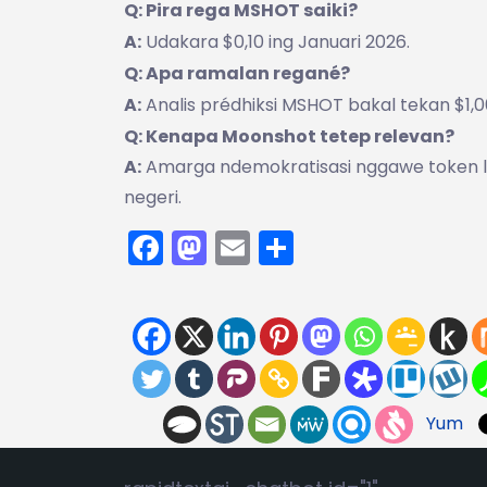
Q: Pira rega MSHOT saiki?
A:
Udakara $0,10 ing Januari 2026.
Q: Apa ramalan regané?
A:
Analis prédhiksi MSHOT bakal tekan $1,0
Q: Kenapa Moonshot tetep relevan?
A:
Amarga ndemokratisasi nggawe token liw
negeri.
Facebook
Mastodon
Email
Share
Yum