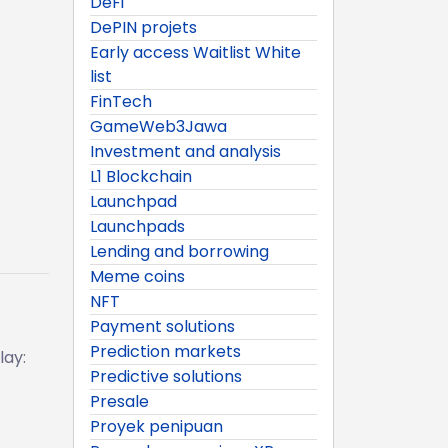
DeFi
DePIN projets
Early access Waitlist White
list
FinTech
GameWeb3Jawa
Investment and analysis
L1 Blockchain
Launchpad
Launchpads
Lending and borrowing
Meme coins
NFT
Payment solutions
Prediction markets
lay:
Predictive solutions
Presale
Proyek penipuan