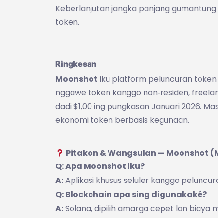
Keberlanjutan jangka panjang gumantung 
token.
Ringkesan
Moonshot
iku platform peluncuran token 
nggawe token kanggo non‑residen, freelan
dadi $1,00 ing pungkasan Januari 2026. M
ekonomi token berbasis kegunaan.
Pitakon & Wangsulan — Moonshot 
Q: Apa Moonshot iku?
A:
Aplikasi khusus seluler kanggo peluncu
Q: Blockchain apa sing digunakaké?
A:
Solana, dipilih amarga cepet lan biaya 