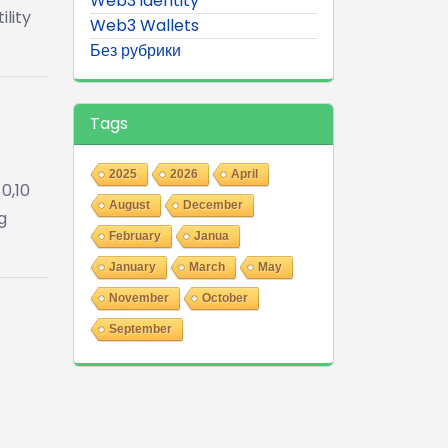
Web3 identity
lity
Web3 Wallets
Без рубрики
Tags
2025
2026
April
0,10
August
December
g
February
Janua
January
March
May
November
October
September