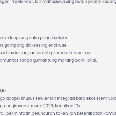
egeri, freelancer, lan mahasiswa sing butuh piranti keua
en langsung saka piranti seluler.
es gampang diakses ing endi wae.
kuiditas instan, lan piranti promosi komunitas.
 komunitas tanpa gumantung marang bank lokal.
,10.
 adopsi khusus seluler lan integrasi karo ekosistem Sol
g pungkasan Januari 2026, kenaikan 10x.
l, permintaan peluncuran token, lan keterlibatan komun