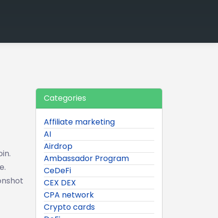
Categories
Affiliate marketing
AI
Airdrop
in.
Ambassador Program
e.
CeDeFi
oonshot
CEX DEX
CPA network
Crypto cards