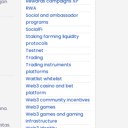
Rewards campaigns XP
ngan
RWA
Social and ambassador
programs
SocialFi
Staking farming liquidity
protocols
Testnet
Trading
Trading instruments
platforms
Waitlist whitelist
Web3 casino and bet
platform
Web3 community incentives
Web3 games
ana.
Web3 games and gaming
infrastructure
itas.