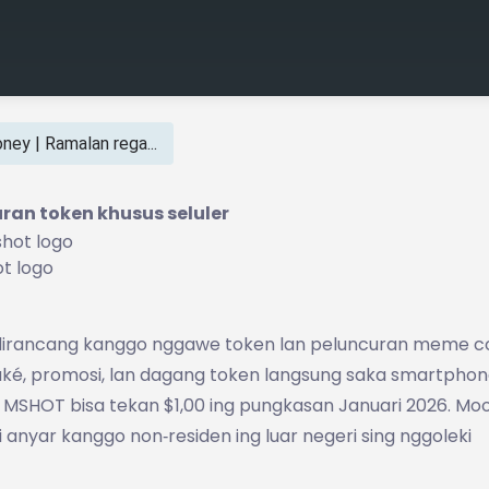
ey | Ramalan rega...
an token khusus seluler
t logo
ng dirancang kanggo nggawe token lan peluncuran meme co
také, promosi, lan dagang token langsung saka smartphon
ksi MSHOT bisa tekan $1,00 ing pungkasan Januari 2026. M
anyar kanggo non‑residen ing luar negeri sing nggoleki