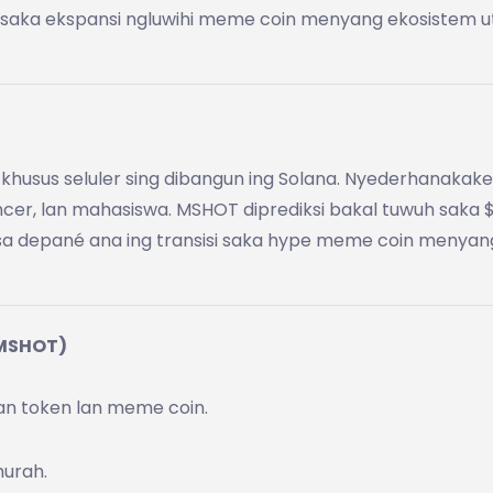
saka ekspansi ngluwihi meme coin menyang ekosistem uti
khusus seluler sing dibangun ing Solana. Nyederhanakake
cer, lan mahasiswa. MSHOT diprediksi bakal tuwuh saka $
asa depané ana ing transisi saka hype meme coin menyan
(MSHOT)
ran token lan meme coin.
murah.