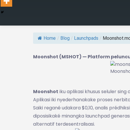
Home
/
Blog
/
Launchpads
/
Moonshot.mon
Moonshot (MSHOT) — Platform peluncur
Moonsho
Moonshot
iku aplikasi khusus seluler si
Aplikasi iki nyederhanakake proses nerbi
Saiki regané udakara $0,10, analis prédhi
diposisikaké minangka launchpad generasi 
alternatif terdesentralisasi.