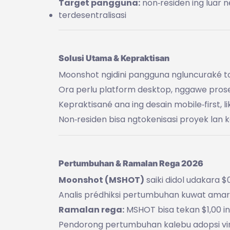
Target pangguna:
non‑residen ing luar n
terdesentralisasi
Solusi Utama & Kepraktisan
Moonshot ngidini pangguna ngluncuraké tok
Ora perlu platform desktop, nggawe pros
Kepraktisané ana ing desain mobile‑first, li
Non‑residen bisa ngtokenisasi proyek lan
Pertumbuhan & Ramalan Rega 2026
Moonshot (MSHOT)
saiki didol udakara $0
Analis prédhiksi pertumbuhan kuwat amarga
Ramalan rega:
MSHOT bisa tekan $1,00 in
Pendorong pertumbuhan kalebu adopsi vira