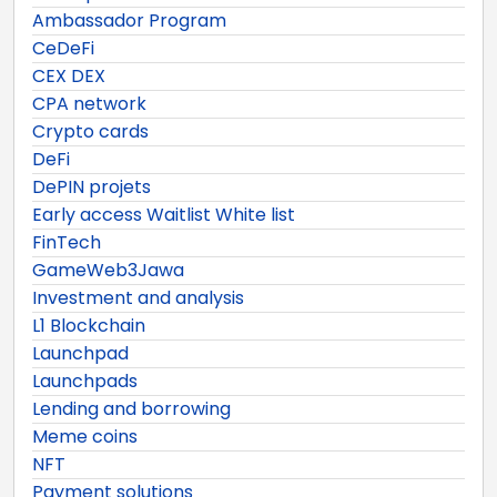
Ambassador Program
CeDeFi
CEX DEX
CPA network
Crypto cards
DeFi
DePIN projets
Early access Waitlist White list
FinTech
GameWeb3Jawa
Investment and analysis
L1 Blockchain
Launchpad
Launchpads
Lending and borrowing
Meme coins
NFT
Payment solutions