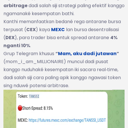
arbitrage
dadi salah siji strategi paling efektif kanggo
ngamanaké kesempatan bathi.
Kanthi memanfaatkan bedané rega antarane bursa
terpusat (
CEX
) kaya
MEXC
lan bursa desentralisasi
(
DEX
), para trader bisa entuk spread antarane
4%
nganti 10%
.
Grup Telegram khusus
“
Mam, aku dadi jutawan
”
(mom_i_am_MILLIONAIRE) muncul dadi pusat
kanggo nuduhaké kesempatan iki sacara real‑time,
dadi salah siji cara paling apik kanggo ngawasi token
sing nduwé potensi arbitrase.