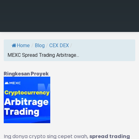
Home
/
Blog
/
CEX DEX
/
MEXC Spread Trading Arbitrage...
Ringkesan Proyek
Ing donya crypto sing cepet owah,
spread trading