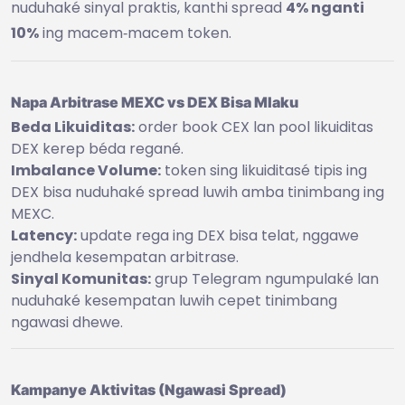
nuduhaké sinyal praktis, kanthi spread
4% nganti
10%
ing macem‑macem token.
Napa Arbitrase MEXC vs DEX Bisa Mlaku
Beda Likuiditas:
order book CEX lan pool likuiditas
DEX kerep béda regané.
Imbalance Volume:
token sing likuiditasé tipis ing
DEX bisa nuduhaké spread luwih amba tinimbang ing
MEXC.
Latency:
update rega ing DEX bisa telat, nggawe
jendhela kesempatan arbitrase.
Sinyal Komunitas:
grup Telegram ngumpulaké lan
nuduhaké kesempatan luwih cepet tinimbang
ngawasi dhewe.
Kampanye Aktivitas (Ngawasi Spread)