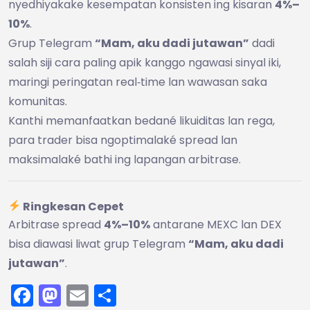
nyedhiyakake kesempatan konsisten ing kisaran
4%–
10%
.
Grup Telegram
“Mam, aku dadi jutawan”
dadi
salah siji cara paling apik kanggo ngawasi sinyal iki,
maringi peringatan real‑time lan wawasan saka
komunitas.
Kanthi memanfaatkan bedané likuiditas lan rega,
para trader bisa ngoptimalaké spread lan
maksimalaké bathi ing lapangan arbitrase.
Ringkesan Cepet
Arbitrase spread
4%–10%
antarane MEXC lan DEX
bisa diawasi liwat grup Telegram
“Mam, aku dadi
jutawan”
.
Facebook
Mastodon
Email
Share