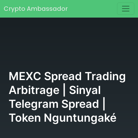
Skip to content
Crypto Ambassador
Main Navigation
MEXC Spread Trading
Arbitrage | Sinyal
Telegram Spread |
Token Nguntungaké