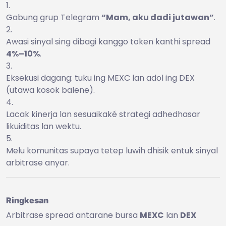
Gabung grup Telegram
“Mam, aku dadi jutawan”
.
Awasi sinyal sing dibagi kanggo token kanthi spread
4%–10%
.
Eksekusi dagang: tuku ing MEXC lan adol ing DEX
(utawa kosok balene).
Lacak kinerja lan sesuaikaké strategi adhedhasar
likuiditas lan wektu.
Melu komunitas supaya tetep luwih dhisik entuk sinyal
arbitrase anyar.
Ringkesan
Arbitrase spread antarane bursa
MEXC
lan
DEX