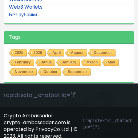
Web3 Wallets
Без рубрики
Tags
2025
2026
April
August
December
February
Janua
January
March
May
November
October
September
rapidtextai_chatbot id="1"
Crypto Ambassador
[rapidtextai_chatbot 
crypto-ambassador.com is
id="1"]
operated by PrivacyCo Ltd. | ©
GeekyBot
2023. All rights reserved.