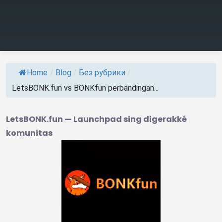
Home
/
Blog
/
Без рубрики
/
LetsBONK.fun vs BONKfun perbandingan...
LetsBONK.fun — Launchpad sing digerakké
komunitas