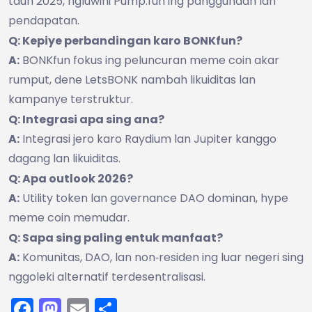
taun 2025, ngluwihi Pump.fun ing panggunaan lan
pendapatan.
Q: Kepiye perbandingan karo BONKfun?
A:
BONKfun fokus ing peluncuran meme coin akar
rumput, dene LetsBONK nambah likuiditas lan
kampanye terstruktur.
Q: Integrasi apa sing ana?
A:
Integrasi jero karo Raydium lan Jupiter kanggo
dagang lan likuiditas.
Q: Apa outlook 2026?
A:
Utility token lan governance DAO dominan, hype
meme coin memudar.
Q: Sapa sing paling entuk manfaat?
A:
Komunitas, DAO, lan non‑residen ing luar negeri sing
nggoleki alternatif terdesentralisasi.
Facebook
Mastodon
Email
Share