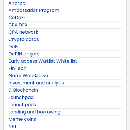
Airdrop
Ambassador Program
CeDeFi
CEX DEX
CPA network
Crypto cards
DeFi
DePIN projets
Early access Waitlist White list
FinTech
GameWeb3Jawa
Investment and analysis
L1 Blockchain
Launchpad
Launchpads
Lending and borrowing
Meme coins
NFT