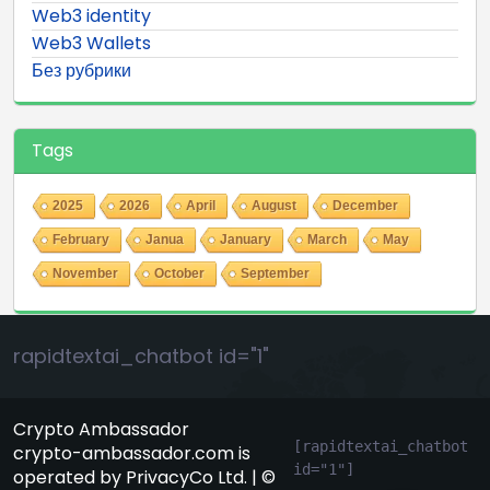
Web3 identity
Web3 Wallets
Без рубрики
Tags
2025
2026
April
August
December
February
Janua
January
March
May
November
October
September
rapidtextai_chatbot id="1"
Crypto Ambassador
[rapidtextai_chatbot 
crypto-ambassador.com is
id="1"]
operated by PrivacyCo Ltd. | ©
GeekyBot