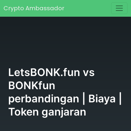
Skip to content
Crypto Ambassador
Main Navigation
LetsBONK.fun vs
BONKfun
perbandingan | Biaya |
Token ganjaran