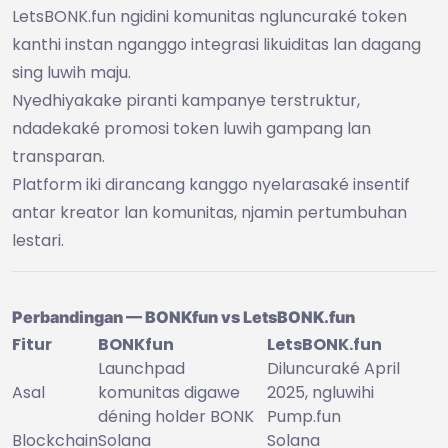
LetsBONK.fun ngidini komunitas ngluncuraké token
kanthi instan nganggo integrasi likuiditas lan dagang
sing luwih maju.
Nyedhiyakake piranti kampanye terstruktur,
ndadekaké promosi token luwih gampang lan
transparan.
Platform iki dirancang kanggo nyelarasaké insentif
antar kreator lan komunitas, njamin pertumbuhan
lestari.
Perbandingan — BONKfun vs LetsBONK.fun
Fitur
BONKfun
LetsBONK.fun
Launchpad
Diluncuraké April
Asal
komunitas digawe
2025, ngluwihi
déning holder BONK
Pump.fun
Blockchain
Solana
Solana