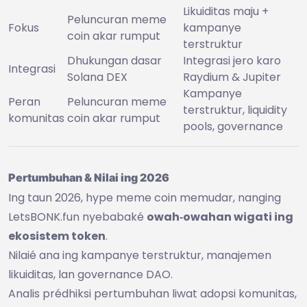
Likuiditas maju +
Peluncuran meme
Fokus
kampanye
coin akar rumput
terstruktur
Dhukungan dasar
Integrasi jero karo
Integrasi
Solana DEX
Raydium & Jupiter
Kampanye
Peran
Peluncuran meme
terstruktur, liquidity
komunitas
coin akar rumput
pools, governance
Pertumbuhan & Nilai ing 2026
Ing taun 2026, hype meme coin memudar, nanging
LetsBONK.fun nyebabaké
owah‑owahan wigati ing
ekosistem token
.
Nilaié ana ing kampanye terstruktur, manajemen
likuiditas, lan governance DAO.
Analis prédhiksi pertumbuhan liwat adopsi komunitas,