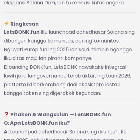
ekspansi Solana DeFi, lan tokenisasi lintas negara.
Ringkesan
LetsBONK.fun
iku launchpad adhedhasar Solana sing
dibangun kanggo komunitas, dening komunitas.
Ngliwati Pump.fun ing 2025 lan saiki mimpin nganggo
likuiditas maju lan piranti kampanye.
Dibanding BONKfun, LetsBONK nawakaké integrasi
luwih jero lan governance terstruktur. Ing taun 2026,
platform iki berkembang dadi ekosistem lestari
kanggo token sing digerakké kegunaan.
Pitakon & Wangsulan — LetsBONK.fun
Q: Apa LetsBONK.fun iku?
A:
Launchpad adhedhasar Solana sing diluncuraké