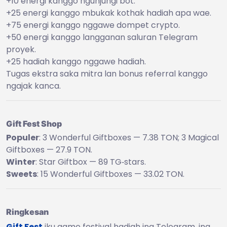
+10 energi kanggo ngunjungi bot.
+25 energi kanggo mbukak kothak hadiah apa wae.
+75 energi kanggo nggawe dompet crypto.
+50 energi kanggo langganan saluran Telegram
proyek.
+25 hadiah kanggo nggawe hadiah.
Tugas ekstra saka mitra lan bonus referral kanggo
ngajak kanca.
Gift Fest Shop
Populer
: 3 Wonderful Giftboxes — 7.38 TON; 3 Magical
Giftboxes — 27.9 TON.
Winter
: Star Giftbox — 89 TG‑stars.
Sweets
: 15 Wonderful Giftboxes — 33.02 TON.
Ringkesan
Gift Fest
iku game festival hadiah ing Telegram, ing