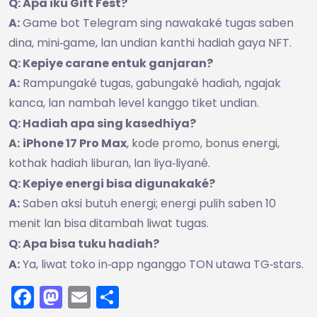
Q: Apa iku Gift Fest?
A:
Game bot Telegram sing nawakaké tugas saben
dina, mini‑game, lan undian kanthi hadiah gaya NFT.
Q: Kepiye carane entuk ganjaran?
A:
Rampungaké tugas, gabungaké hadiah, ngajak
kanca, lan nambah level kanggo tiket undian.
Q: Hadiah apa sing kasedhiya?
A:
iPhone 17 Pro Max
, kode promo, bonus energi,
kothak hadiah liburan, lan liya‑liyané.
Q: Kepiye energi bisa digunakaké?
A:
Saben aksi butuh energi; energi pulih saben 10
menit lan bisa ditambah liwat tugas.
Q: Apa bisa tuku hadiah?
A:
Ya, liwat toko in‑app nganggo TON utawa TG‑stars.
Facebook
Mastodon
Email
Share