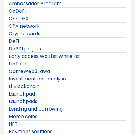
Ambassador Program
CeDeFi
CEX DEX
CPA network
Crypto cards
DeFi
DePIN projets
Early access Waitlist White list
FinTech
GameWeb3Jawa
Investment and analysis
L1 Blockchain
Launchpad
Launchpads
Lending and borrowing
Meme coins
NFT
Payment solutions