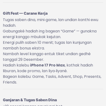
Gift Fest — Carane Kerja
Tugas saben dina, mini‑game, lan undian kanthi ewu
hadiah.
Gabungaké hadiah ing bagean “Game” — gunakna
energi kanggo mbukak kejutan.
Energi pulih saben 10 menit; tugas lan kunjungan
nambah bonus ekstra.
Nambah level kanggo entuk tiket undian gedhé
tanggal 29 Desember.
Hadiah kalebu
iPhone 17 Pro Max
, kothak hadiah
liburan, kode promo, lan liya‑liyané.
Bagean kalebu: Game, Tasks, Advent, Shop, Presents,
Friends.
Ganjaran & Tugas Saben Dina