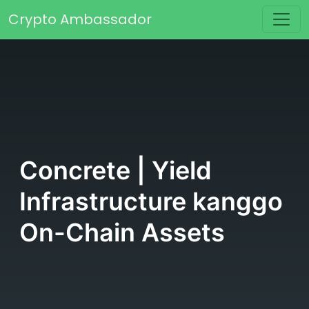
Skip to content
Crypto Ambassador
Main Navigation
Concrete | Yield
Infrastructure kanggo
On-Chain Assets