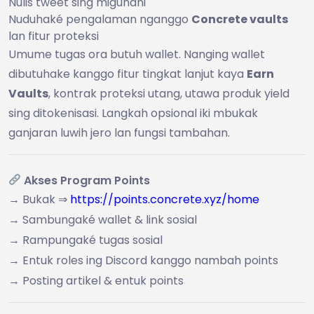
Nulis tweet sing migunani
Nuduhaké pengalaman nganggo
Concrete vaults
lan fitur proteksi
Umume tugas ora butuh wallet. Nanging wallet
dibutuhake kanggo fitur tingkat lanjut kaya
Earn
Vaults
, kontrak proteksi utang, utawa produk yield
sing ditokenisasi. Langkah opsional iki mbukak
ganjaran luwih jero lan fungsi tambahan.
Akses Program Points
→ Bukak ⇒
https://points.concrete.xyz/home
→ Sambungaké wallet & link sosial
→ Rampungaké tugas sosial
→ Entuk roles ing Discord kanggo nambah points
→ Posting artikel & entuk points