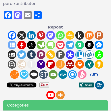
para kontributor.
Facebook
Mastodon
Email
Share
Repost
Yum
Categories