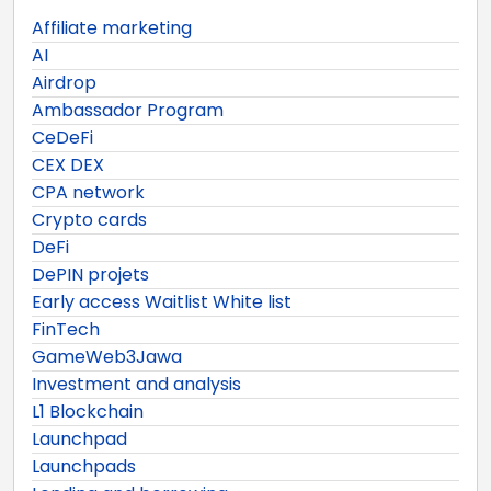
Affiliate marketing
AI
Airdrop
Ambassador Program
CeDeFi
CEX DEX
CPA network
Crypto cards
DeFi
DePIN projets
Early access Waitlist White list
FinTech
GameWeb3Jawa
Investment and analysis
L1 Blockchain
Launchpad
Launchpads