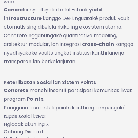
wae.
Concrete
nyedhiyakake full-stack
yield
infrastructure
kanggo DeFi, nguataké produk vault
otomatis sing dikelola risiko ing ekosistem utama.
Concrete nggabungaké quantitative modeling,
arsitektur modular, lan integrasi
cross-chain
kanggo
nyedhiyakake vaults tingkat institusi kanthi kinerja
transparan lan berkelanjutan.
Keterlibatan Sosial lan Sistem Points
Concrete
menehi insentif partisipasi komunitas liwat
program
Points
.
Pangguna bisa entuk points kanthi ngrampungaké
tugas sosial kaya:
Nglacak akun ing X
Gabung Discord