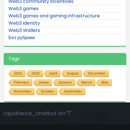
Web3 community incentives
Web3 games
Web3 games and gaming infrastructure
Web3 identity
Web3 Wallets
Без рубрики
Tags
2025
2026
April
August
December
February
Janua
January
March
May
November
October
September
rapidtextai_chatbot id="1"