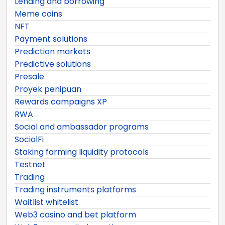
Lending and borrowing
Meme coins
NFT
Payment solutions
Prediction markets
Predictive solutions
Presale
Proyek penipuan
Rewards campaigns XP
RWA
Social and ambassador programs
SocialFi
Staking farming liquidity protocols
Testnet
Trading
Trading instruments platforms
Waitlist whitelist
Web3 casino and bet platform