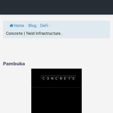
Home
/
Blog
/
DeFi
/
Concrete | Yield Infrastructure...
Pambuka