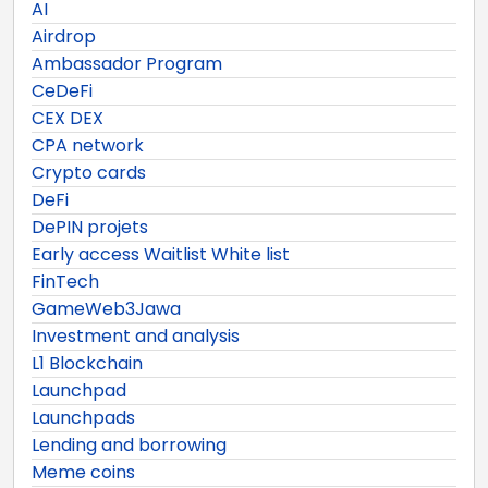
AI
Airdrop
Ambassador Program
CeDeFi
CEX DEX
CPA network
Crypto cards
DeFi
DePIN projets
Early access Waitlist White list
FinTech
GameWeb3Jawa
Investment and analysis
L1 Blockchain
Launchpad
Launchpads
Lending and borrowing
Meme coins