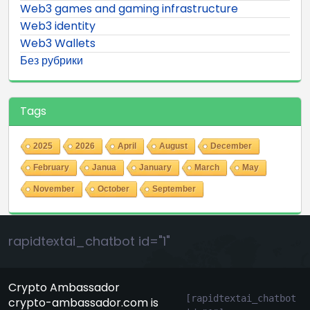
Web3 games and gaming infrastructure
Web3 identity
Web3 Wallets
Без рубрики
Tags
2025
2026
April
August
December
February
Janua
January
March
May
November
October
September
rapidtextai_chatbot id="1"
Crypto Ambassador
[rapidtextai_chatbot 
crypto-ambassador.com is