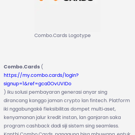
Combo.Cards Logotype
Combo.Cards
(
https://my.combo.cards/login?
signup=1&ref=gca0OvUVIDo
) iku solusi pembayaran generasi anyar sing
dirancang kanggo jaman crypto lan fintech. Platform
iki nggabungaké fleksibilitas dompet multi‑aset,
kenyamanan jalur kredit instan, lan ganjaran saka
program cashback dadi siji sistem sing seamless.
Kanthi Combo.Cards, pangguna bisa mbuwang, entuk,