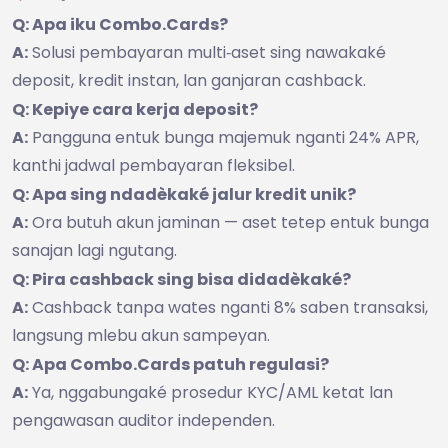
Q: Apa iku Combo.Cards?
A:
Solusi pembayaran multi‑aset sing nawakaké
deposit, kredit instan, lan ganjaran cashback.
Q: Kepiye cara kerja deposit?
A:
Pangguna entuk bunga majemuk nganti 24% APR,
kanthi jadwal pembayaran fleksibel.
Q: Apa sing ndadèkaké jalur kredit unik?
A:
Ora butuh akun jaminan — aset tetep entuk bunga
sanajan lagi ngutang.
Q: Pira cashback sing bisa didadèkaké?
A:
Cashback tanpa wates nganti 8% saben transaksi,
langsung mlebu akun sampeyan.
Q: Apa Combo.Cards patuh regulasi?
A:
Ya, nggabungaké prosedur KYC/AML ketat lan
pengawasan auditor independen.