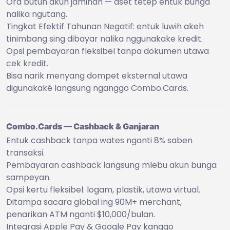
Ora butuh akun jaminan — aset tetep entuk bunga
nalika ngutang.
Tingkat Efektif Tahunan Negatif: entuk luwih akeh
tinimbang sing dibayar nalika nggunakake kredit.
Opsi pembayaran fleksibel tanpa dokumen utawa
cek kredit.
Bisa narik menyang dompet eksternal utawa
digunakaké langsung nganggo Combo.Cards.
Combo.Cards — Cashback & Ganjaran
Entuk cashback tanpa wates nganti 8% saben
transaksi.
Pembayaran cashback langsung mlebu akun bunga
sampeyan.
Opsi kertu fleksibel: logam, plastik, utawa virtual.
Ditampa sacara global ing 90M+ merchant,
penarikan ATM nganti $10,000/bulan.
Integrasi Apple Pay & Google Pay kanggo