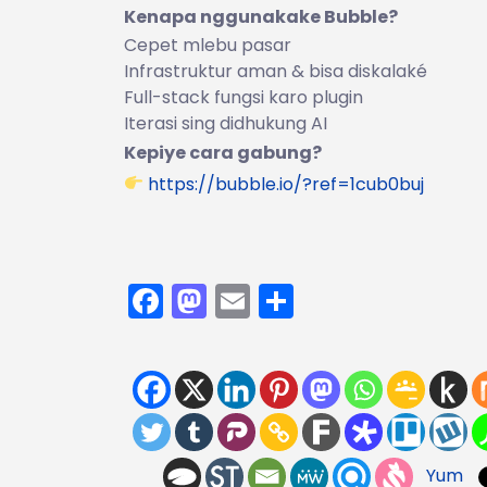
Kenapa nggunakake Bubble?
Cepet mlebu pasar
Infrastruktur aman & bisa diskalaké
Full-stack fungsi karo plugin
Iterasi sing didhukung AI
Kepiye cara gabung?
https://bubble.io/?ref=1cub0buj
Facebook
Mastodon
Email
Share
Yum