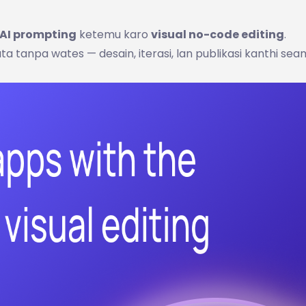
AI prompting
ketemu karo
visual no-code editing
.
a tanpa wates — desain, iterasi, lan publikasi kanthi sea