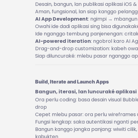
Desain, bangun, lan publikasi aplikasi iOS
Aman, fungsional, lan siap kanggo pelang
AI App Development
: ngimpi → mbangun
Owahi ide dadi aplikasi sing bisa diguna
Ide nganggo tembung panjenengan: critak
AI-powered iteration
: ngobrol karo AI A
Drag-and-drop customization: kabeh owa
Siap diluncuraké: mlebu pasar nganggo apli
Build, Iterate and Launch Apps
Bangun, iterasi, lan luncuraké aplikasi
Ora perlu coding: basa desain visual Bu
drop
Cepet mlebu pasar: ora perlu wireframes 
Fungsi lengkap: saka autentikasi nganti pe
Bangun kanggo jangka panjang: wiwiti cilik, 
kabukten