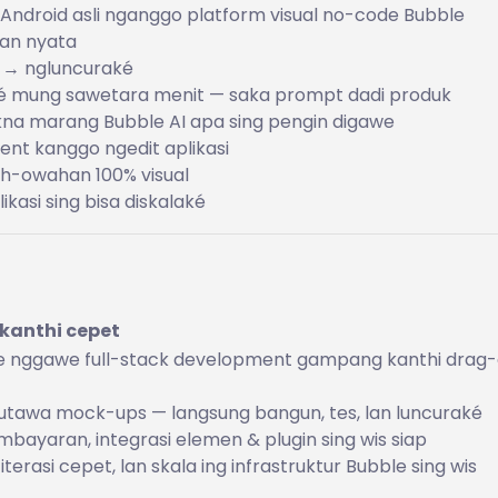
 & Android asli nganggo platform visual no-code Bubble
gan nyata
 → ngluncuraké
kaké mung sawetara menit — saka prompt dadi produk
na marang Bubble AI apa sing pengin digawe
gent kanggo ngedit aplikasi
h-owahan 100% visual
kasi sing bisa diskalaké
 kanthi cepet
bble nggawe full-stack development gampang kanthi drag
utawa mock-ups — langsung bangun, tes, lan luncuraké
mbayaran, integrasi elemen & plugin sing wis siap
iterasi cepet, lan skala ing infrastruktur Bubble sing wis