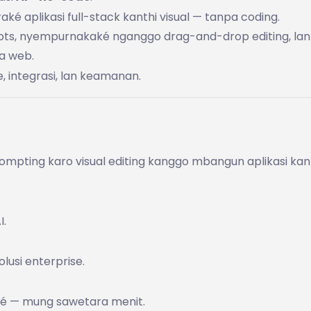
aké aplikasi full-stack kanthi visual — tanpa coding.
pts, nyempurnakaké nganggo drag-and-drop editing, lan
wa web.
, integrasi, lan keamanan.
mpting karo visual editing kanggo mbangun aplikasi kan
I.
olusi enterprise.
aké — mung sawetara menit.