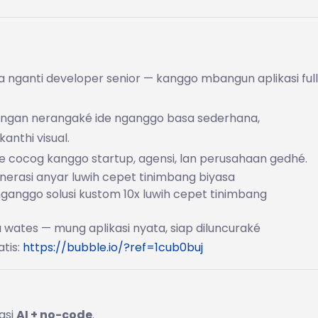
nganti developer senior — kanggo mbangun aplikasi ful
nengan nerangaké ide nganggo basa sederhana,
anthi visual.
ble cocog kanggo startup, agensi, lan perusahaan gedhé.
erasi anyar luwih cepet tinimbang biyasa
ganggo solusi kustom 10x luwih cepet tinimbang
wates — mung aplikasi nyata, siap diluncuraké
tis:
https://bubble.io/?ref=1cub0buj
asi
AI + no-code
.