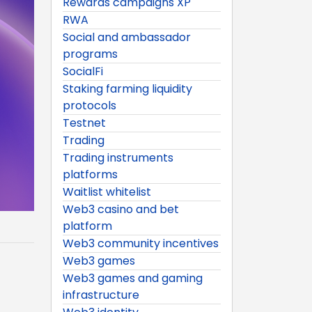
Rewards campaigns XP
RWA
Social and ambassador
programs
SocialFi
Staking farming liquidity
protocols
Testnet
Trading
Trading instruments
platforms
Waitlist whitelist
Web3 casino and bet
platform
Web3 community incentives
Web3 games
Web3 games and gaming
infrastructure