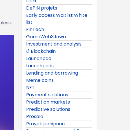
DeFi
DePIN projets
Early access Waitlist White
list
mless,
FinTech
GameWeb3Jawa
Investment and analysis
L1 Blockchain
Launchpad
Launchpads
Lending and borrowing
Meme coins
NFT
Payment solutions
Prediction markets
Predictive solutions
Presale
Proyek penipuan