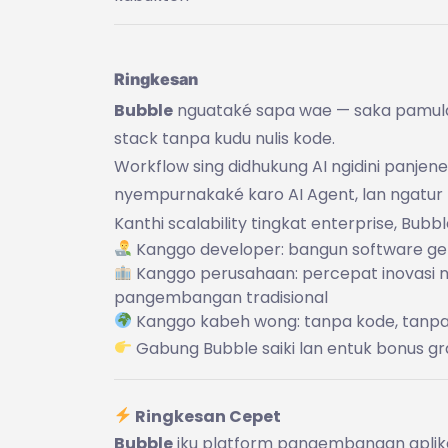
Ringkesan
Bubble
nguataké sapa wae — saka pamula 
stack tanpa kudu nulis kode.
Workflow sing didhukung AI ngidini panje
nyempurnakaké karo AI Agent, lan ngatur k
Kanthi scalability tingkat enterprise, Bub
Kanggo developer: bangun software gen
Kanggo perusahaan: percepat inovasi n
pangembangan tradisional
Kanggo kabeh wong: tanpa kode, tanpa 
Gabung Bubble saiki lan entuk bonus gra
Ringkesan Cepet
Bubble
iku platform pangembangan aplik