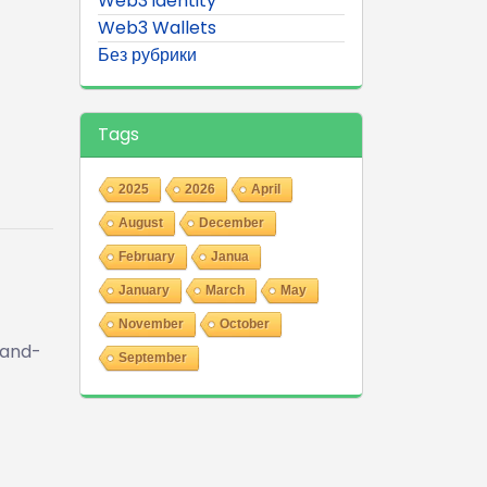
Web3 identity
Web3 Wallets
Без рубрики
Tags
2025
2026
April
August
December
February
Janua
January
March
May
November
October
-and-
September