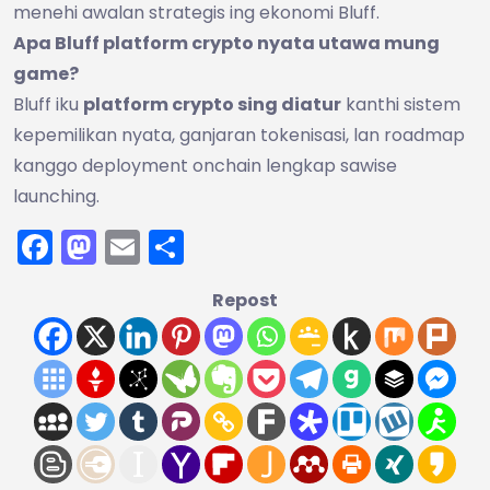
menehi awalan strategis ing ekonomi Bluff.
Apa Bluff platform crypto nyata utawa mung
game?
Bluff iku
platform crypto sing diatur
kanthi sistem
kepemilikan nyata, ganjaran tokenisasi, lan roadmap
kanggo deployment onchain lengkap sawise
launching.
Facebook
Mastodon
Email
Share
Repost