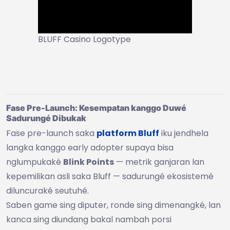
BLUFF Casino Logotype
Fase Pre-Launch: Kesempatan kanggo Duwé
Sadurungé Dibukak
Fase pre-launch saka
platform Bluff
iku jendhela
langka kanggo early adopter supaya bisa
nglumpukaké
Blink Points
— metrik ganjaran lan
kepemilikan asli saka Bluff — sadurungé ekosistemé
diluncuraké seutuhé.
Saben game sing diputer, ronde sing dimenangké, lan
kanca sing diundang bakal nambah porsi