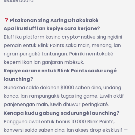
leaderboard
Pitakonan Sing Asring Ditakokaké
Apa iku Bluff lan kepiye cara kerjane?
Bluff iku platform kasino crypto-native sing ngidini
pemain entuk Blink Points saka main, menang, lan
ngrampungaké tantangan. Poin iki nemtokaké
kepemilikan lan ganjaran mbésuk.
Kepiye carane entuk Blink Points sadurungé
launching?
Gunakna saldo dolanan $1000 saben dina, undang
kanca, lan rampungaké tugas ing game. Luwih aktif
panjenengan main, luwih dhuwur peringkaté.
Kenapa kudu gabung sadurungé launching?
Pangguna awal entuk bonus 10.000 Blink Points,
konversi saldo saben dina, lan akses drop eksklusif —