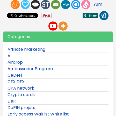
Yum
Categories
Affiliate marketing
AI
Airdrop
Ambassador Program
CeDeFi
CEX DEX
CPA network
Crypto cards
DeFi
DePIN projets
Early access Waitlist White list