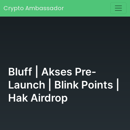
Skip to content
Crypto Ambassador
Main Navigation
Bluff | Akses Pre-
Launch | Blink Points |
Hak Airdrop