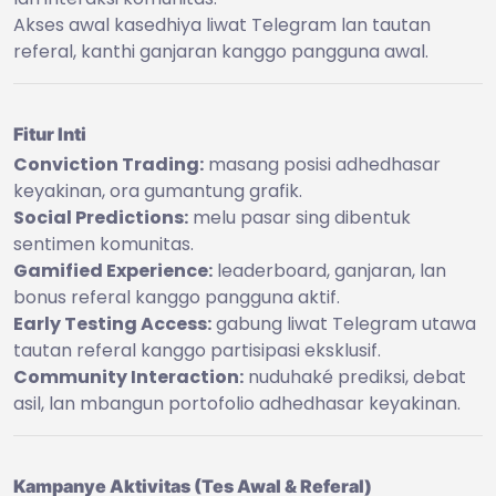
Akses awal kasedhiya liwat Telegram lan tautan
referal, kanthi ganjaran kanggo pangguna awal.
Fitur Inti
Conviction Trading:
masang posisi adhedhasar
keyakinan, ora gumantung grafik.
Social Predictions:
melu pasar sing dibentuk
sentimen komunitas.
Gamified Experience:
leaderboard, ganjaran, lan
bonus referal kanggo pangguna aktif.
Early Testing Access:
gabung liwat Telegram utawa
tautan referal kanggo partisipasi eksklusif.
Community Interaction:
nuduhaké prediksi, debat
asil, lan mbangun portofolio adhedhasar keyakinan.
Kampanye Aktivitas (Tes Awal & Referal)