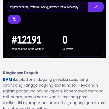
Ringkesan Proyek
BAM
iku platform dagang prediksi sosial sing
dirancang kanggo dagang adhedhasar keyakinan.
Ngidini pangguna ngungkapaké kapercayan marang
asil, acara, utawa narasi kanthi masang posisi.
Aplikasi iki nyampur pasar prediksi, dagang gamifikasi,
lan interaksi komunitas.