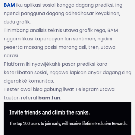
BAM
iku aplikasi sosial kanggo dagang prediksi, ing
ngendi pangguna dagang adhedhasar keyakinan,
dudu grafik.
Tinimbang analisis teknis utawa grafik rega, BAM
nggamifikasi kapercayan lan sentimen, ngidini
peserta masang posisi marang asil, tren, utawa
narasi.
Platform iki nyawijèkaké pasar prediksi karo
keterlibatan sosial, nggawe lapisan anyar dagang sing
digerakké komunitas.
Tester awal bisa gabung liwat Telegram utawa
tautan referal
bam.fun
.