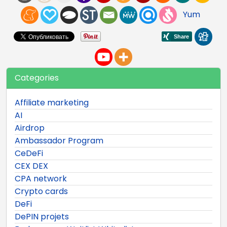
Yum
Categories
Affiliate marketing
AI
Airdrop
Ambassador Program
CeDeFi
CEX DEX
CPA network
Crypto cards
DeFi
DePIN projets