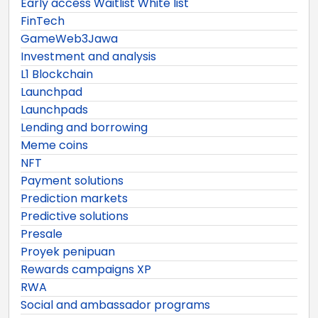
Early access Waitlist White list
FinTech
GameWeb3Jawa
Investment and analysis
L1 Blockchain
Launchpad
Launchpads
Lending and borrowing
Meme coins
NFT
Payment solutions
Prediction markets
Predictive solutions
Presale
Proyek penipuan
Rewards campaigns XP
RWA
Social and ambassador programs