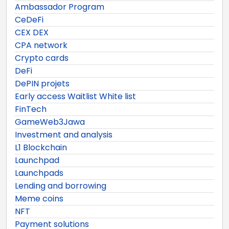
Ambassador Program
CeDeFi
CEX DEX
CPA network
Crypto cards
DeFi
DePIN projets
Early access Waitlist White list
FinTech
GameWeb3Jawa
Investment and analysis
L1 Blockchain
Launchpad
Launchpads
Lending and borrowing
Meme coins
NFT
Payment solutions