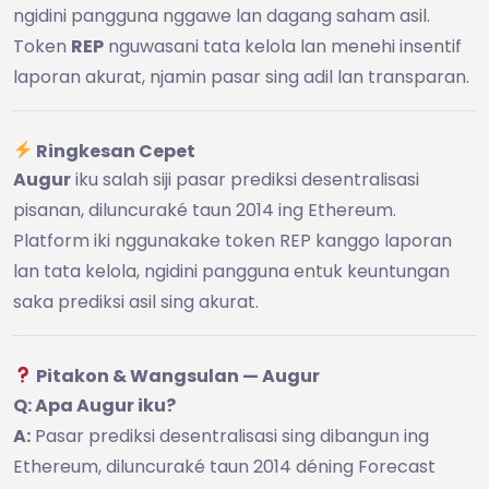
ngidini pangguna nggawe lan dagang saham asil.
Token
REP
nguwasani tata kelola lan menehi insentif
laporan akurat, njamin pasar sing adil lan transparan.
Ringkesan Cepet
Augur
iku salah siji pasar prediksi desentralisasi
pisanan, diluncuraké taun 2014 ing Ethereum.
Platform iki nggunakake token REP kanggo laporan
lan tata kelola, ngidini pangguna entuk keuntungan
saka prediksi asil sing akurat.
Pitakon & Wangsulan — Augur
Q: Apa Augur iku?
A:
Pasar prediksi desentralisasi sing dibangun ing
Ethereum, diluncuraké taun 2014 déning Forecast