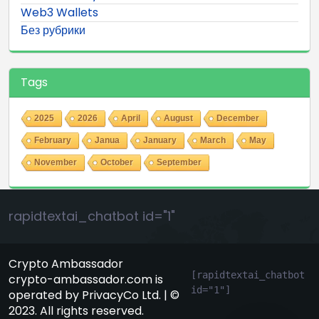
Web3 Wallets
Без рубрики
Tags
2025
2026
April
August
December
February
Janua
January
March
May
November
October
September
rapidtextai_chatbot id="1"
Crypto Ambassador
[rapidtextai_chatbot 
crypto-ambassador.com is
id="1"]
operated by PrivacyCo Ltd. | ©
GeekyBot
2023. All rights reserved.