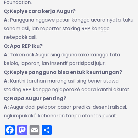
Foundation.
Q: Kepiye cara kerja Augur?
A:
Pangguna nggawe pasar kanggo acara nyata, tuku
saham asil, lan reporter staking REP kanggo
netepaké asil.
Q: Apa REP iku?
A:
Token asli Augur sing digunakaké kanggo tata
kelola, laporan, lan insentif partisipasi jujur.
Q: Kepiye pangguna bisa entuk keuntungan?
A:
Kanthi taruhan marang asil sing bener utawa
staking REP kanggo nglaporaké acara kanthi akurat.
Q: Napa Augur penting?
A:
Augur dadi pelopor pasar prediksi desentralisasi,
nglumpukaké kebenaran tanpa otoritas pusat.
Facebook
Mastodon
Email
Share