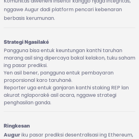
Komunitas diwenehi insentif kanggo njaga integritas,
nggawe Augur dadi platform pencari kebenaran
berbasis kerumunan.
Strategi Ngasilaké
Pangguna bisa entuk keuntungan kanthi taruhan
marang asil sing dipercaya bakal kelakon, tuku saham
ing pasar prediksi.
Yen asil bener, pangguna entuk pembayaran
proporsional karo taruhané.
Reporter uga entuk ganjaran kanthi staking REP lan
akurat nglaporaké asil acara, nggawe strategi
penghasilan ganda.
Ringkesan
Augur
iku pasar prediksi desentralisasi ing Ethereum,