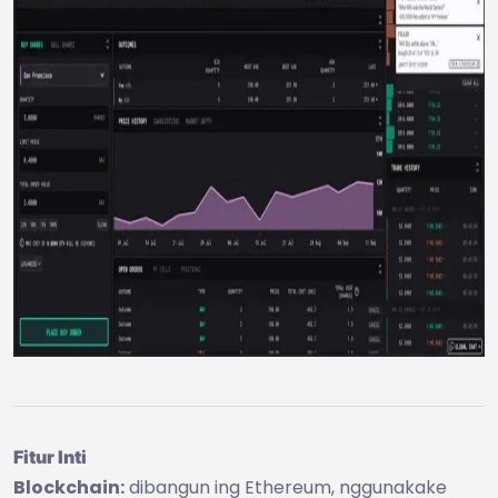
Fitur Inti
Blockchain:
dibangun ing Ethereum, nggunakake