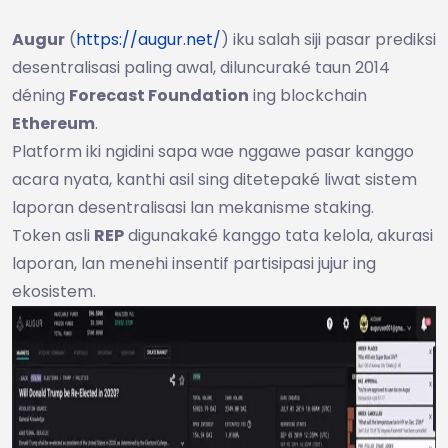
Augur
(
https://augur.net/
) iku salah siji pasar prediksi
desentralisasi paling awal, diluncuraké taun 2014
déning
Forecast Foundation
ing blockchain
Ethereum
.
Platform iki ngidini sapa wae nggawe pasar kanggo
acara nyata, kanthi asil sing ditetepaké liwat sistem
laporan desentralisasi lan mekanisme staking.
Token asli
REP
digunakaké kanggo tata kelola, akurasi
laporan, lan menehi insentif partisipasi jujur ing
ekosistem.