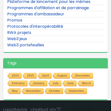
Plateforme de lancement pour les mèmes
Programmes d'affiliation et de parrainage
Programmes d'ambassadeur
Promos
Protocoles d'interopérabilité
RWA projets
Web3 jeux
Web3 portefeuilles
Tags
2024
2025
April
August
December
February
January
July
June
March
May
November
October
September
rapidtextai_chatbot id="1"