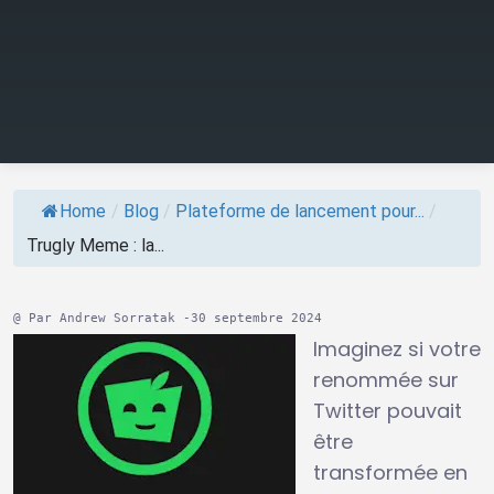
Home
/
Blog
/
Plateforme de lancement pour...
/
Trugly Meme : la...
@ Par Andrew Sorratak -30 septembre 2024
Imaginez si votre
renommée sur
Twitter pouvait
être
transformée en