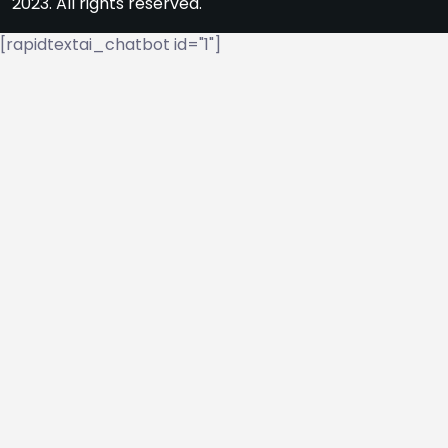
2023. All rights reserved.
[rapidtextai_chatbot id="1"]