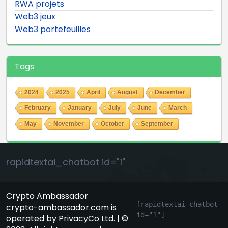
RWA projets
Web3 jeux
Web3 portefeuilles
Tags
2024
2025
April
August
December
February
January
July
June
March
May
November
October
September
rapidtextai_chatbot id="1"
Crypto Ambassador
[rapidtextai_chatbot 
crypto-ambassador.com is
id="1"]
operated by PrivacyCo Ltd. | ©