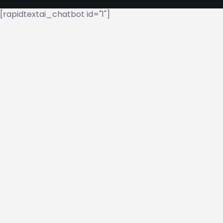
[rapidtextai_chatbot id="1"]