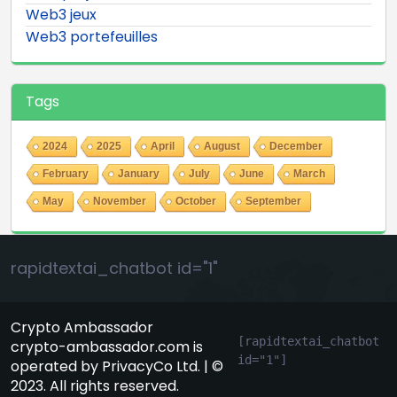
Web3 jeux
Web3 portefeuilles
Tags
2024
2025
April
August
December
February
January
July
June
March
May
November
October
September
rapidtextai_chatbot id="1"
Crypto Ambassador
[rapidtextai_chatbot 
crypto-ambassador.com is
id="1"]
operated by PrivacyCo Ltd. | ©
2023. All rights reserved.