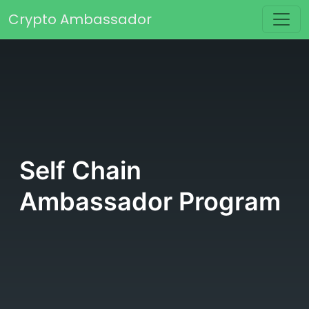
Passer au contenu
Crypto Ambassador
Navigation principale
Self Chain
Ambassador Program