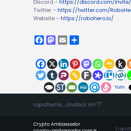
Discord –
https://discord.com/invi
Twitter –
https://twitter.com/RoboHe
Website –
https://robohero.io/
Facebook
Mastodon
Email
Partager
Yum
rapidtextai_chatbot id="1"
Crypto Ambassador
[rapid
crypto-ambassador.com is