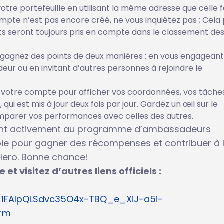
tre portefeuille en utilisant la même adresse que celle f
compte n’est pas encore créé, ne vous inquiétez pas ; Cela
nts seront toujours pris en compte dans le classement de
gagnez des points de deux manières : en vous engagean
ur ou en invitant d’autres personnes à rejoindre le
votre compte pour afficher vos coordonnées, vos tâche
qui est mis à jour deux fois par jour. Gardez un œil sur le
mparer vos performances avec celles des autres.
ipant activement au programme d’ambassadeurs
oie pour gagner des récompenses et contribuer à 
ero. Bonne chance!
t visitez d’autres liens officiels :
e/1FAIpQLSdvc35O4x-TBQ_e_XiJ-a5i-
orm