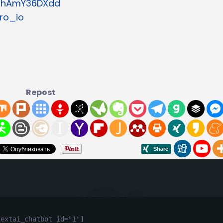
te/hAmY36DXdd
ro_io
Repost
textai_chatbot id="1"]