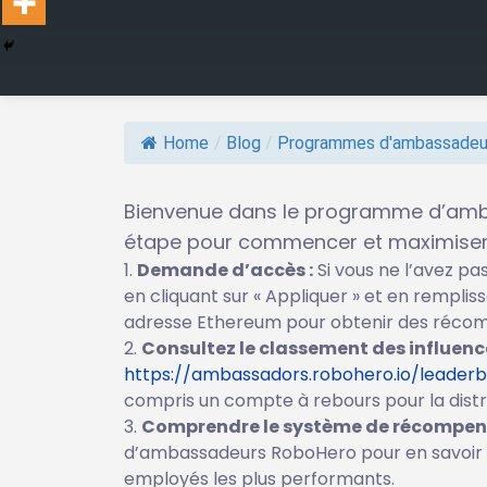
Home
/
Blog
/
Programmes d'ambassadeu
Bienvenue dans le programme d’amba
étape pour commencer et maximiser
Demande d’accès :
Si vous ne l’avez p
en cliquant sur « Appliquer » et en remplis
adresse Ethereum pour obtenir des réco
Consultez le classement des influence
https://ambassadors.robohero.io/leader
compris un compte à rebours pour la dist
Comprendre le système de récompens
d’ambassadeurs RoboHero pour en savoir p
employés les plus performants.