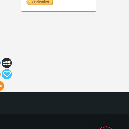
September
GeekyBot