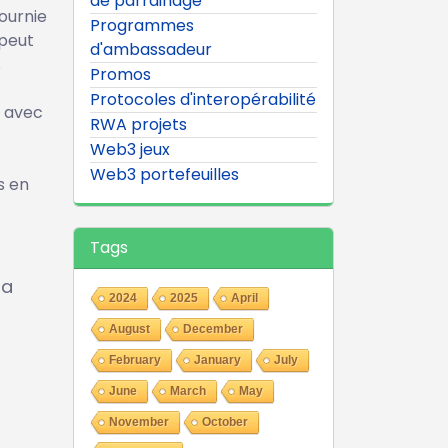
de parrainage
ournie
Programmes
 peut
d'ambassadeur
s
Promos
Protocoles d'interopérabilité
t avec
RWA projets
Web3 jeux
Web3 portefeuilles
s en
Tags
la
2024
2025
April
August
December
February
January
July
June
March
May
November
October