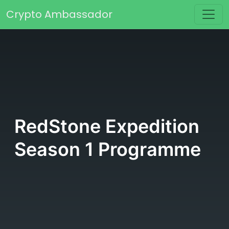
Passer au contenu
Crypto Ambassador
Navigation principale
RedStone Expedition
Season 1 Programme