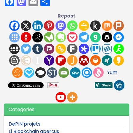
Facebook
Mastodon
Email
Partager
Repost
Yum
Categories
DePIN projets
L1 Blockchain aperçus