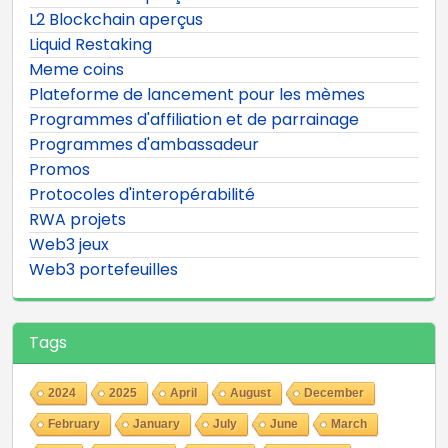
L2 Blockchain aperçus
Liquid Restaking
Meme coins
Plateforme de lancement pour les mèmes
Programmes d'affiliation et de parrainage
Programmes d'ambassadeur
Promos
Protocoles d'interopérabilité
RWA projets
Web3 jeux
Web3 portefeuilles
Tags
2024
2025
April
August
December
February
January
July
June
March