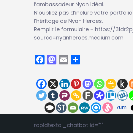
l’ambassadeur Nyan idéal.
N’oubliez pas d’inclure votre portfol
l’héritage de Nyan Heroes.
Remplir le formulaire – https://31d
source=nyanheroes.medium.com
Facebook
Mastodon
Email
Partager
Yum
rapidtextai_chatbot id="1"