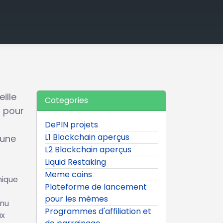
ille
Categories
 pour
DePIN projets
L1 Blockchain aperçus
 une
L2 Blockchain aperçus
Liquid Restaking
Meme coins
mique
Plateforme de lancement
pour les mèmes
enu
Programmes d'affiliation et
ux