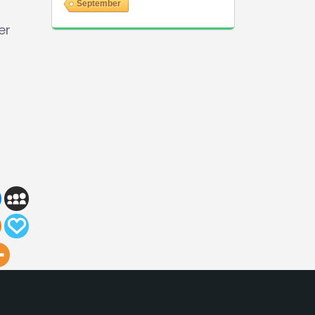
September
er