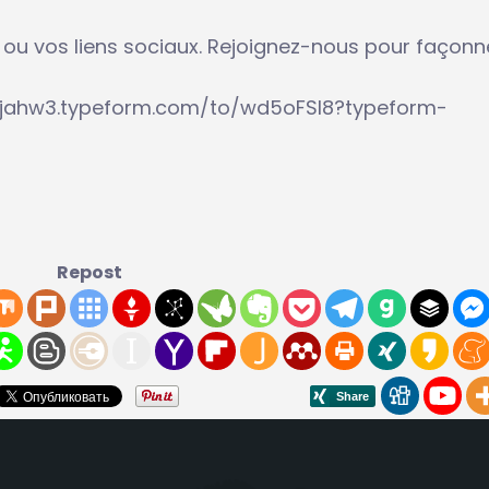
io ou vos liens sociaux. Rejoignez-nous pour façonn
r2pjahw3.typeform.com/to/wd5oFSl8?typeform-
Repost