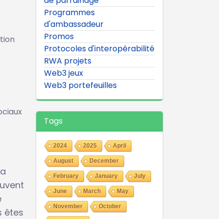
de parrainage
Programmes
d'ambassadeur
Promos
tion
Protocoles d'interopérabilité
RWA projets
Web3 jeux
Web3 portefeuilles
ociaux
Tags
2024
2025
April
August
December
la
February
January
July
euvent
June
March
May
e
November
October
s êtes