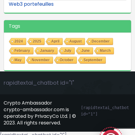
Web3 portefeuilles
Tags
2024
2025
April
August
December
February
January
July
June
March
May
November
October
September
rapidtextai_chatbot id="1"
Crypto Ambassador
[rapidtextai_chatbot 
crypto-ambassador.com is
id="1"]
operated by PrivacyCo Ltd. | ©
GeekyBot
2023. All rights reserved.
en ligne