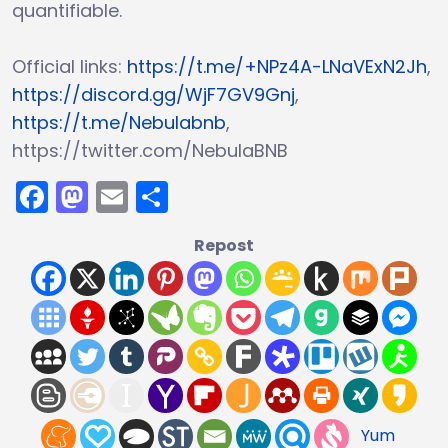
quantifiable.
Official links:
https://t.me/+NPz4A-LNaVExN2Jh
,
https://discord.gg/WjF7GV9Gnj
,
https://t.me/Nebulabnb
,
https://twitter.com/NebulaBNB
Facebook
Mastodon
Email
Partager
Repost
Yum