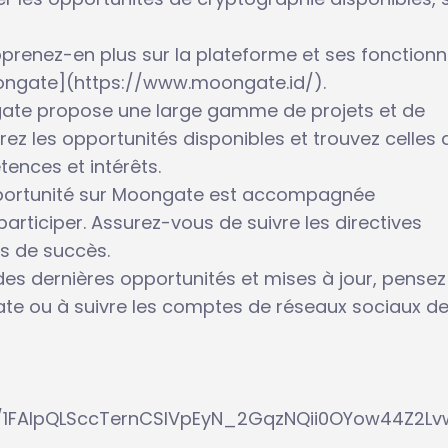
apprenez-en plus sur la plateforme et ses fonctionn
 Moongate](https://www.moongate.id/).
ngate propose une large gamme de projets et de
z les opportunités disponibles et trouvez celles 
ences et intérêts.
 opportunité sur Moongate est accompagnée
 participer. Assurez-vous de suivre les directives
s de succès.
 des dernières opportunités et mises à jour, pensez
te ou à suivre les comptes de réseaux sociaux de
e/1FAIpQLSccTernCSIVpEyN_2GqzNQii0OYow44Z2Lv