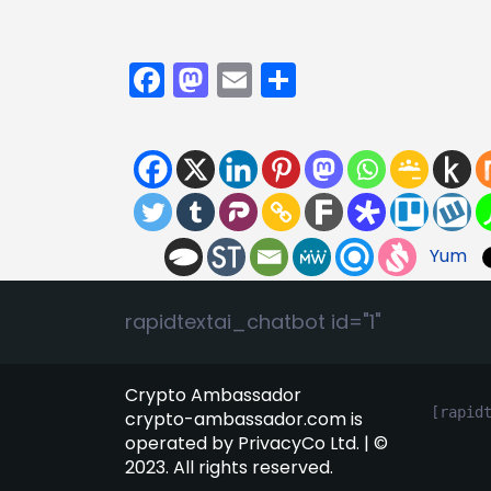
Facebook
Mastodon
Email
Partager
Yum
rapidtextai_chatbot id="1"
Crypto Ambassador
[rapid
crypto-ambassador.com is
operated by PrivacyCo Ltd. | ©
2023. All rights reserved.