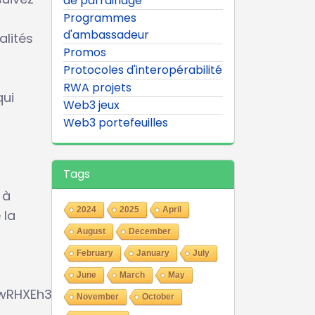
de parrainage
Programmes
d'ambassadeur
alités
Promos
Protocoles d'interopérabilité
RWA projets
qui
Web3 jeux
Web3 portefeuilles
Tags
 à
2024
2025
April
 la
August
December
February
January
July
June
March
May
wRHXEh35i0EvZA/viewform
November
October