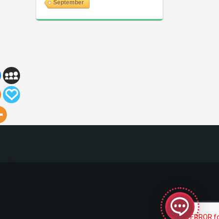
September
GeekyBot
en ligne