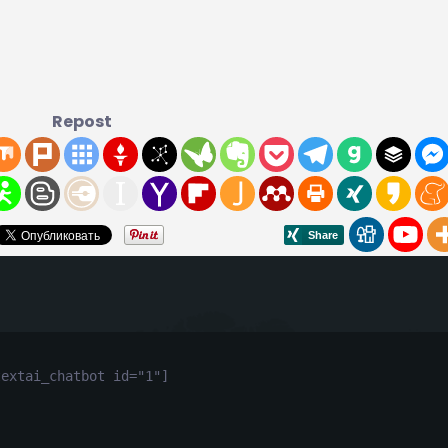
Repost
textai_chatbot id="1"]