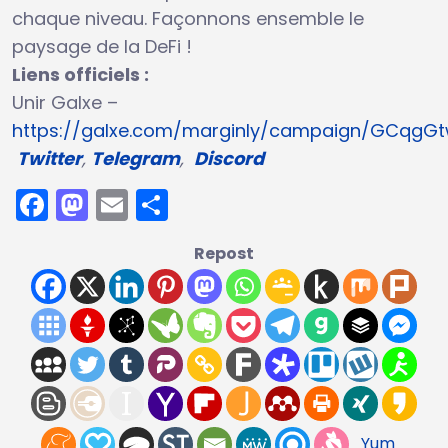
chaque niveau. Façonnons ensemble le
paysage de la DeFi !
Liens officiels :
Unir Galxe –
https://galxe.com/marginly/campaign/GCqgG
Twitter
,
Telegram
,
Discord
Facebook
Mastodon
Email
Partager
Repost
Yum