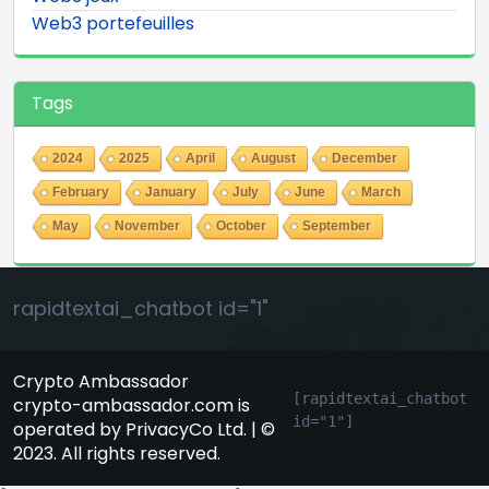
Web3 portefeuilles
Tags
2024
2025
April
August
December
February
January
July
June
March
May
November
October
September
rapidtextai_chatbot id="1"
Crypto Ambassador
[rapidtextai_chatbot 
crypto-ambassador.com is
id="1"]
operated by PrivacyCo Ltd. | ©
2023. All rights reserved.