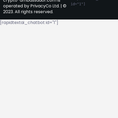
crypto-ambassador.com is
id="1"]
operated by PrivacyCo Ltd. | ©
2023. All rights reserved.
[rapidtextai_chatbot id="1"]