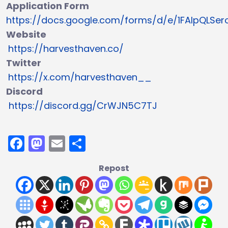
Application Form
https://docs.google.com/forms/d/e/1FAIpQLS
Website
https://harvesthaven.co/
Twitter
https://x.com/harvesthaven__
Discord
https://discord.gg/CrWJN5C7TJ
Facebook
Mastodon
Email
Partager
Repost