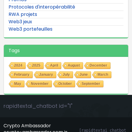
Protocoles d'interopérabilité
RWA projets
Web3 jeux
Web3 portefeuilles
Tags
2024
2025
April
August
December
February
January
July
June
March
May
November
October
September
rapidtextai_chatbot id="1"
Crypto Ambassador
[rapidtextai_chatbot 