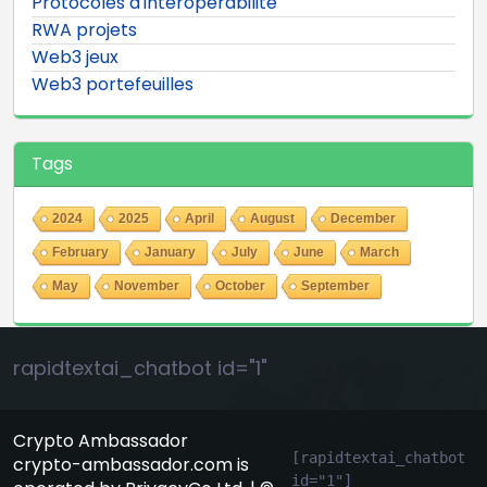
Protocoles d'interopérabilité
RWA projets
Web3 jeux
Web3 portefeuilles
Tags
2024
2025
April
August
December
February
January
July
June
March
May
November
October
September
rapidtextai_chatbot id="1"
Crypto Ambassador
[rapidtextai_chatbot 
crypto-ambassador.com is
id="1"]