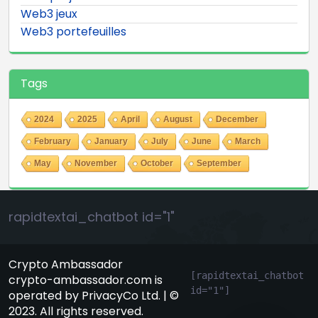
Web3 jeux
Web3 portefeuilles
Tags
2024
2025
April
August
December
February
January
July
June
March
May
November
October
September
rapidtextai_chatbot id="1"
Crypto Ambassador
[rapidtextai_chatbot 
crypto-ambassador.com is
id="1"]
operated by PrivacyCo Ltd. | ©
GeekyBot
2023. All rights reserved.