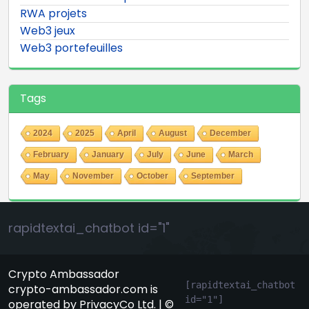
RWA projets
Web3 jeux
Web3 portefeuilles
Tags
2024
2025
April
August
December
February
January
July
June
March
May
November
October
September
rapidtextai_chatbot id="1"
Crypto Ambassador
[rapidtextai_chatbot 
crypto-ambassador.com is
id="1"]
operated by PrivacyCo Ltd. | ©