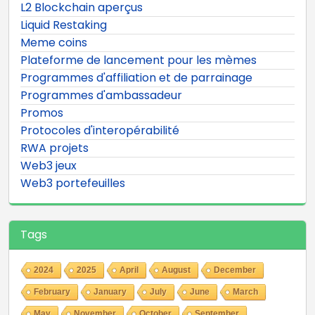
L2 Blockchain aperçus
Liquid Restaking
Meme coins
Plateforme de lancement pour les mèmes
Programmes d'affiliation et de parrainage
Programmes d'ambassadeur
Promos
Protocoles d'interopérabilité
RWA projets
Web3 jeux
Web3 portefeuilles
Tags
2024
2025
April
August
December
February
January
July
June
March
May
November
October
September