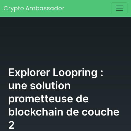
Passer au contenu
Crypto Ambassador
Navigation principale
Explorer Loopring :
une solution
prometteuse de
blockchain de couche
2