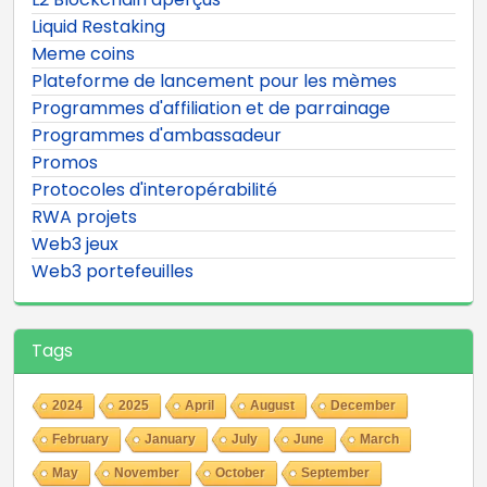
Liquid Restaking
Meme coins
Plateforme de lancement pour les mèmes
Programmes d'affiliation et de parrainage
Programmes d'ambassadeur
Promos
Protocoles d'interopérabilité
RWA projets
Web3 jeux
Web3 portefeuilles
Tags
2024
2025
April
August
December
February
January
July
June
March
May
November
October
September