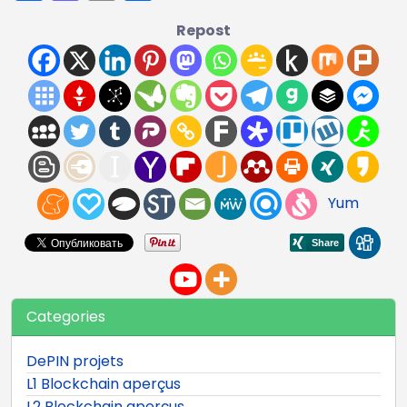
Repost
Yum
Categories
DePIN projets
L1 Blockchain aperçus
L2 Blockchain aperçus