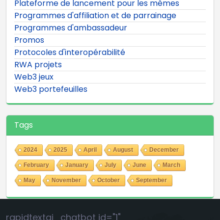
Plateforme de lancement pour les mèmes
Programmes d'affiliation et de parrainage
Programmes d'ambassadeur
Promos
Protocoles d'interopérabilité
RWA projets
Web3 jeux
Web3 portefeuilles
Tags
2024
2025
April
August
December
February
January
July
June
March
May
November
October
September
rapidtextai_chatbot id="1"