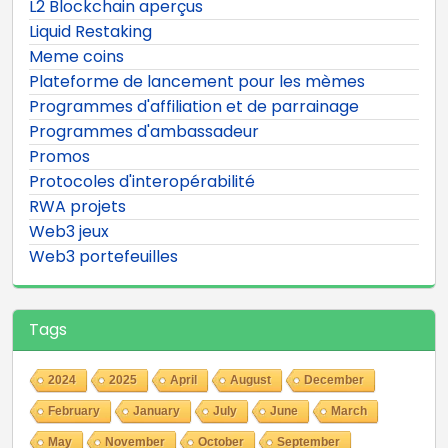
L2 Blockchain aperçus
Liquid Restaking
Meme coins
Plateforme de lancement pour les mèmes
Programmes d'affiliation et de parrainage
Programmes d'ambassadeur
Promos
Protocoles d'interopérabilité
RWA projets
Web3 jeux
Web3 portefeuilles
Tags
2024
2025
April
August
December
February
January
July
June
March
May
November
October
September