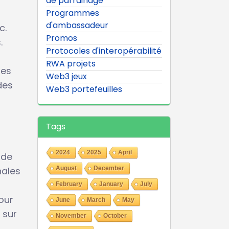
de parrainage
Programmes
d'ambassadeur
c.
Promos
.
Protocoles d'interopérabilité
RWA projets
des
Web3 jeux
des
Web3 portefeuilles
Tags
2024
2025
April
 de
nales
August
December
February
January
July
our
June
March
May
 sur
November
October