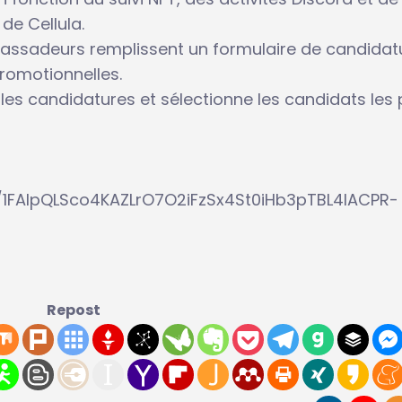
de Cellula.
bassadeurs remplissent un formulaire de candidat
promotionnelles.
les candidatures et sélectionne les candidats les 
/1FAIpQLSco4KAZLrO7O2iFzSx4St0iHb3pTBL4IACPR-
Repost