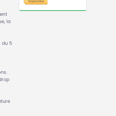
September
ent
e, la
, du 5
ons.
rdrop
ature