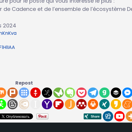
re pour le poste qui vous intéresse le plus :
r de Cadence et de l’ensemble de l’écosystème De
s 2024
zmKnKva
FlHlIAA
Repost