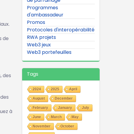
de parrainage
Programmes
d'ambassadeur
Promos
iaux.
Protocoles d'interopérabilité
RWA projets
s de
Web3 jeux
Web3 portefeuilles
Tags
, des
2024
2025
April
 des
August
December
February
January
July
uez à
June
March
May
November
October