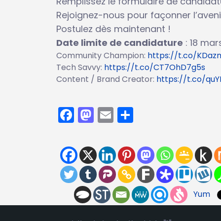
Remplissez le formulaire de candidatu
Rejoignez-nous pour façonner l’aveni
Postulez dès maintenant !
Date limite de candidature
: 18 mar
Community Champion:
https://t.co/KDa
Tech Savvy:
https://t.co/CT7OhD7g5s
Content / Brand Creator:
https://t.co/quY
Facebook
Mastodon
Email
Partager
Yum