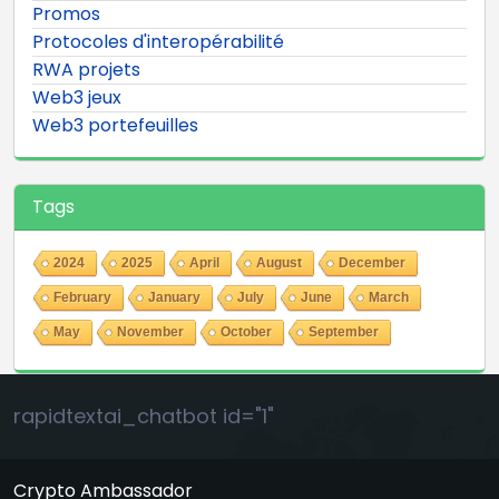
Promos
Protocoles d'interopérabilité
RWA projets
Web3 jeux
Web3 portefeuilles
Tags
2024
2025
April
August
December
February
January
July
June
March
May
November
October
September
rapidtextai_chatbot id="1"
Crypto Ambassador