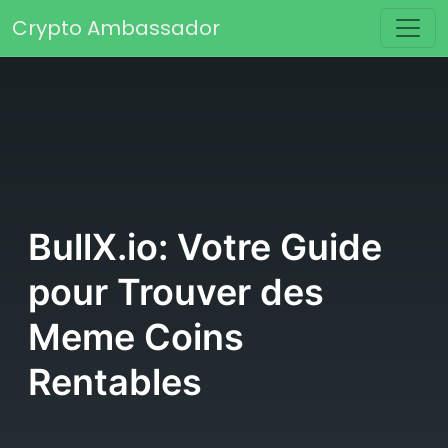
Passer au contenu
Crypto Ambassador
Navigation principale
BullX.io: Votre Guide
pour Trouver des
Meme Coins
Rentables