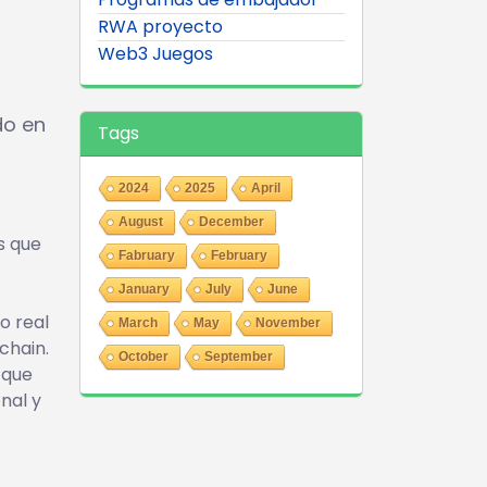
RWA proyecto
Web3 Juegos
do en
Tags
2024
2025
April
August
December
s que
Fabruary
February
January
July
June
o real
March
May
November
chain.
October
September
 que
nal y