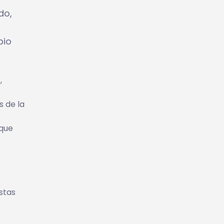
do,
bio
,
s de la
 que
stas