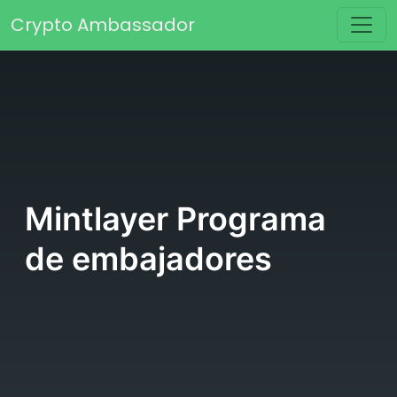
Saltar al contenido
Crypto Ambassador
Navegación principal
Mintlayer Programa
de embajadores