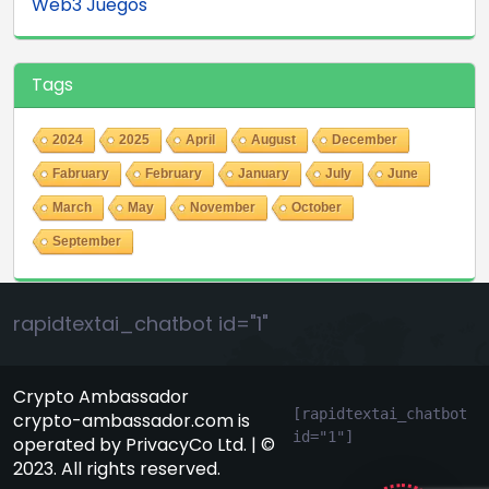
Web3 Juegos
Tags
2024
2025
April
August
December
Fabruary
February
January
July
June
March
May
November
October
September
rapidtextai_chatbot id="1"
Crypto Ambassador
[rapidtextai_chatbot 
crypto-ambassador.com is
id="1"]
operated by PrivacyCo Ltd. | ©
GeekyBot
2023. All rights reserved.
en línea