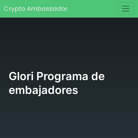
Saltar al contenido
Crypto Ambassador
Navegación principal
Glori Programa de
embajadores