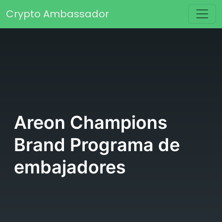
Saltar al contenido
Crypto Ambassador
Navegación principal
Areon Champions
Brand Programa de
embajadores