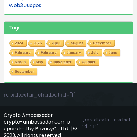
Web3 Juegos
Tags
2024
2025
April
August
December
Fabruary
February
January
July
June
March
May
November
October
September
rapidtextai_chatbot id="1"
Crypto Ambassador
[rapidtextai_chatbot 
crypto-ambassador.com is
id="1"]
operated by PrivacyCo Ltd. | ©
GeekyBot
2023. All rights reserved.