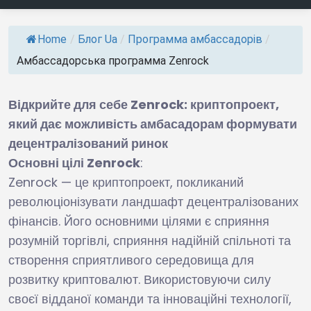
Home
/
Блог Ua
/
Программа амбассадорів
/
Амбассадорська программа Zenrock
Відкрийте для себе Zenrock: криптопроект,
який дає можливість амбасадорам формувати
децентралізований ринок
Основні цілі Zenrock
:
Zenrock — це криптопроект, покликаний
революціонізувати ландшафт децентралізованих
фінансів. Його основними цілями є сприяння
розумній торгівлі, сприяння надійній спільноті та
створення сприятливого середовища для
розвитку криптовалют. Використовуючи силу
своєї відданої команди та інноваційні технології,