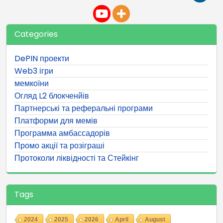
Categories
DePIN проекти
Web3 ігри
мемкоїни
Огляд L2 блокченйів
Партнерські та реферальні програми
Платформи для мемів
Программа амбассадорів
Промо акції та розіграші
Протоколи ліквідності та Стейкінг
Tags
2024
2025
2026
April
August