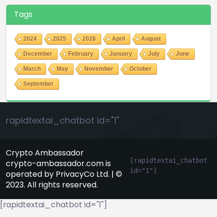
Tags
2024
2025
2026
April
August
December
February
January
July
June
March
May
November
October
September
rapidtextai_chatbot id="1"
Crypto Ambassador
[rapidtextai_chatbot 
crypto-ambassador.com is
id="1"]
operated by PrivacyCo Ltd. | ©
2023. All rights reserved.
[rapidtextai_chatbot id="1"]