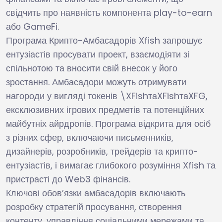
свідчить про наявність компонента play-to-earn
або GameFi.
Програма Крипто-Амбасадорів Xfish запрошує
ентузіастів просувати проект, взаємодіяти зі
спільнотою та вносити свій внесок у його
зростання. Амбасадори можуть отримувати
нагороди у вигляді токенів \
XFishта
XF
i
s
h
та
XFG,
ексклюзивних ігрових предметів та потенційних
майбутніх айрдропів. Програма відкрита для осіб
з різних сфер, включаючи письменників,
дизайнерів, розробників, трейдерів та крипто-
ентузіастів, і вимагає глибокого розуміння Xfish та
пристрасті до Web3 фінансів.
Ключові обов’язки амбасадорів включають
розробку стратегій просування, створення
контенту, управління соціальними мережами та