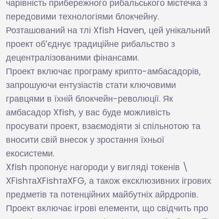
чарівність прибережного рибальського містечка з
передовими технологіями блокчейну.
Розташований на тлі Xfish Haven, цей унікальний
проект об’єднує традиційне рибальство з
децентралізованими фінансами.
Проект включає програму крипто-амбасадорів,
запрошуючи ентузіастів стати ключовими
гравцями в їхній блокчейн-революції. Як
амбасадор Xfish, у вас буде можливість
просувати проект, взаємодіяти зі спільнотою та
вносити свій внесок у зростання їхньої
екосистеми.
Xfish пропонує нагороди у вигляді токенів \
XFishта
XF
i
s
h
та
XFG, а також ексклюзивних ігрових
предметів та потенційних майбутніх айрдропів.
Проект включає ігрові елементи, що свідчить про