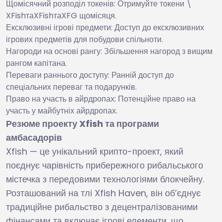
Щомісячний розподіл токенів: Отримуйте токени \
XFishта
XF
i
s
h
та
XFG щомісяця.
Ексклюзивні ігрові предмети: Доступ до ексклюзивних
ігрових предметів для побудови спільноти.
Нагороди на основі рангу: Збільшення нагород з вищим
рангом капітана.
Переваги раннього доступу: Ранній доступ до
спеціальних переваг та подарунків.
Право на участь в айрдропах: Потенційне право на
участь у майбутніх айрдропах.
Резюме проекту Xfish та програми
амбасадорів
Xfish — це унікальний крипто-проект, який
поєднує чарівність прибережного рибальського
містечка з передовими технологіями блокчейну.
Розташований на тлі Xfish Haven, він об’єднує
традиційне рибальство з децентралізованими
фінансами та включає ігрові елементи, що