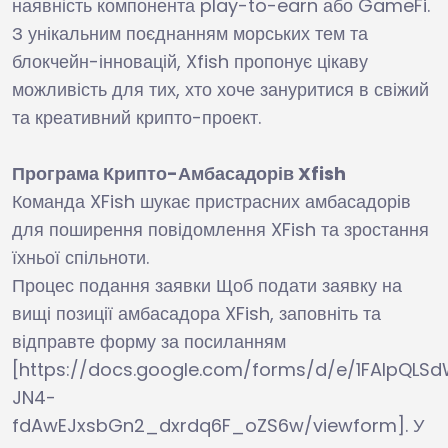
наявність компонента play-to-earn або GameFi.
З унікальним поєднанням морських тем та
блокчейн-інновацій, Xfish пропонує цікаву
можливість для тих, хто хоче зануритися в свіжий
та креативний крипто-проект.
Програма Крипто-Амбасадорів Xfish
Команда XFish шукає пристрасних амбасадорів
для поширення повідомлення XFish та зростання
їхньої спільноти.
Процес подання заявки Щоб подати заявку на
вищі позиції амбасадора XFish, заповніть та
відправте форму за посиланням
[https://docs.google.com/forms/d/e/1FAIpQLS
JN4-
fdAwEJxsbGn2_dxrdq6F_oZS6w/viewform]. У