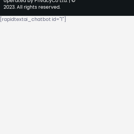
operated by PrivacyCo Ltd. | ©
2023. All rights reserved.
[rapidtextai_chatbot id="1"]