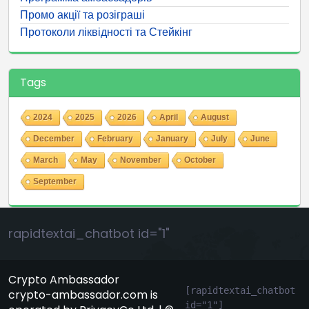
Промо акції та розіграші
Протоколи ліквідності та Стейкінг
Tags
2024
2025
2026
April
August
December
February
January
July
June
March
May
November
October
September
rapidtextai_chatbot id="1"
Crypto Ambassador
[rapidtextai_chatbot 
crypto-ambassador.com is
id="1"]