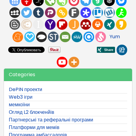
Yum
Categories
DePIN проекти
Web3 ігри
мемкоїни
Огляд L2 блокченйів
Партнерські та реферальні програми
Платформи для мемів
Программа амбассадорів