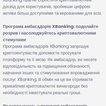
досвід для користувачів, зробивши цифрові
активи більш доступними та керованими для всіх.
Програма амбасадорів XBanking: подолайте
розрив і насолоджуйтесь криптовалютними
стимулами
Програма амбасадорів XBanking запрошує
криптоентузіастів допомогти просувати
платформу та її місію. Як амбасадор, ви несете
відповідальність за підвищення обізнаності,
навчання інших та стимулювання впровадження
послуг XBanking. В обмін на це ви отримаєте
привабливі криптовалютні винагороди без
необхідності інвестувати реальні гроші.
Як взяти участь у програмі амбасадорів