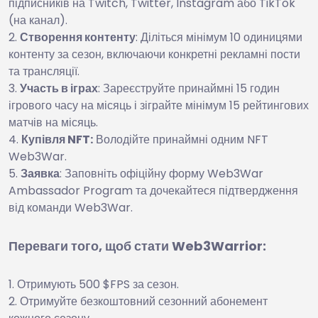
підписників на Twitch, Twitter, Instagram або TikTok
(на канал).
Створення контенту
: Діліться мінімум 10 одиницями
контенту за сезон, включаючи конкретні рекламні пости
та трансляції.
Участь в іграх
: Зареєструйте принаймні 15 годин
ігрового часу на місяць і зіграйте мінімум 15 рейтингових
матчів на місяць.
Купівля NFT:
Володійте принаймні одним NFT
Web3War.
Заявка
: Заповніть офіційну форму Web3War
Ambassador Program та дочекайтеся підтвердження
від команди Web3War.
Переваги того, щоб стати Web3Warrior:
Отримують 500 $FPS за сезон.
Отримуйте безкоштовний сезонний абонемент