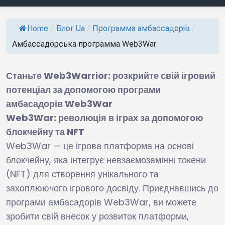
Home
/
Блог Ua
/
Программа амбассадорів
/
Амбассадорська программа Web3War
Станьте
Web
3
Warrior
: розкрийте свій ігровий
потенціал за допомогою програми
амбасадорів
Web
3
War
Web3War: революція в іграх за допомогою
блокчейну та NFT
Web3War — це ігрова платформа на основі
блокчейну, яка інтегрує невзаємозамінні токени
(NFT) для створення унікального та
захоплюючого ігрового досвіду. Приєднавшись до
програми амбасадорів Web3War, ви можете
зробити свій внесок у розвиток платформи,