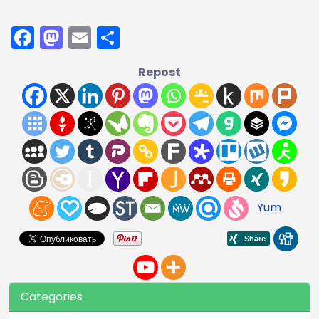
Facebook
Mastodon
Email
Поділитися
Repost
Yum
Categories