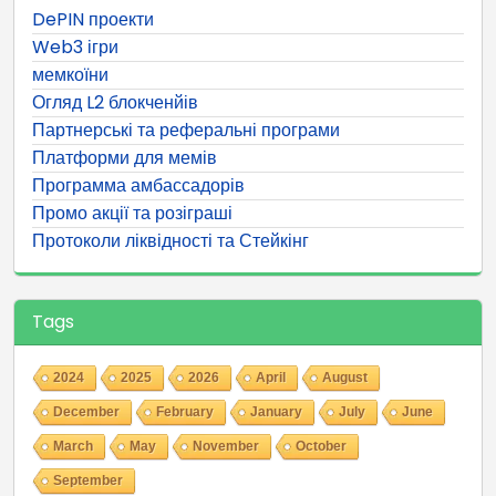
DePIN проекти
Web3 ігри
мемкоїни
Огляд L2 блокченйів
Партнерські та реферальні програми
Платформи для мемів
Программа амбассадорів
Промо акції та розіграші
Протоколи ліквідності та Стейкінг
Tags
2024
2025
2026
April
August
December
February
January
July
June
March
May
November
October
September