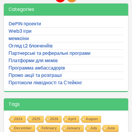
Categories
DePIN проекти
Web3 ігри
мемкоїни
Огляд L2 блокченйів
Партнерські та реферальні програми
Платформи для мемів
Программа амбассадорів
Промо акції та розіграші
Протоколи ліквідності та Стейкінг
Tags
2024
2025
2026
April
August
December
February
January
July
June