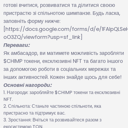
готові вчитися, розвиватися та ділитися своєю
пристрастю зі спільнотою шимпанзе. Будь ласка,
заповніть форму нижче:
[https://docs.google.com/forms/d/e/1FAIpQ
oO3ZQ/viewform?usp=sf_link]
Переваги:
Як амбасадор, ви матимете можливість заробляти
$CHIMP токени, ексклюзивні NFT та багато іншого
за допомогою роботи в соціальних мережах та
інших активностей. Кожен знайде щось для себе!
Основні нагороди:
Нагороди: заробляйте $CHIMP токени та ексклюзивні
NFT.
Спільнота: Станьте частиною спільноти, яка
пристрасно та підтримує вас.
Зростання: Вчіться та розвивайтеся разом з
екосистемою TON.