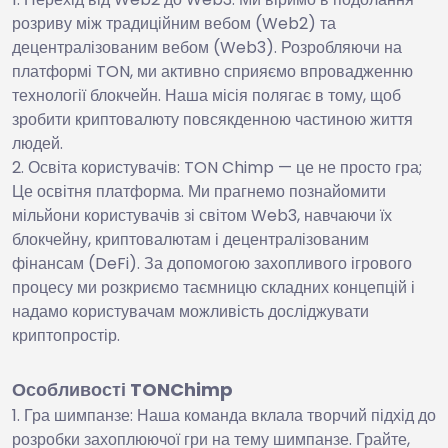
розриву між традиційним вебом (Web2) та
децентралізованим вебом (Web3). Розробляючи на
платформі TON, ми активно сприяємо впровадженню
технології блокчейн. Наша місія полягає в тому, щоб
зробити криптовалюту повсякденною частиною життя
людей.
Освіта користувачів: TON Chimp — це не просто гра;
Це освітня платформа. Ми прагнемо познайомити
мільйони користувачів зі світом Web3, навчаючи їх
блокчейну, криптовалютам і децентралізованим
фінансам (DeFi). За допомогою захопливого ігрового
процесу ми розкриємо таємницю складних концепцій і
надамо користувачам можливість досліджувати
криптопростір.
Особливості TONChimp
Гра шимпанзе: Наша команда вклала творчий підхід до
розробки захоплюючої гри на тему шимпанзе. Грайте,