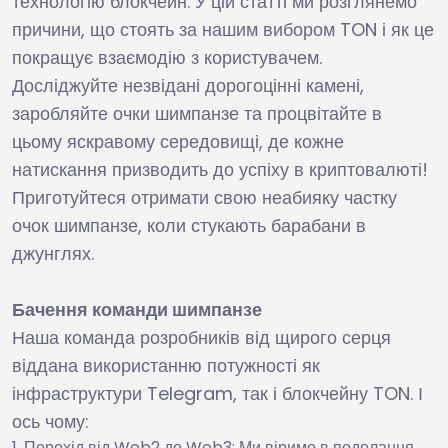
технологію блокчейн. У цій статті ми розглянемо
причини, що стоять за нашим вибором TON і як це
покращує взаємодію з користувачем.
Досліджуйте незвідані дорогоцінні камені,
заробляйте очки шимпанзе та процвітайте в
цьому яскравому середовищі, де кожне
натискання призводить до успіху в криптовалюті!
Приготуйтеся отримати свою неабияку частку
очок шимпанзе, коли стукають барабани в
джунглях.
Бачення команди шимпанзе
Наша команда розробників від щирого серця
віддана використанню потужності як
інфраструктури Telegram, так і блокчейну TON. І
ось чому:
Перехід від Web2 до Web3: Ми віримо в подолання