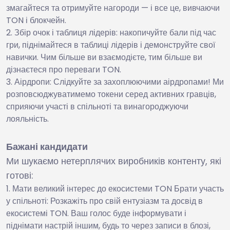
змагайтеся та отримуйте нагороди — і все це, вивчаючи
TON і блокчейн.
Збір очок і таблиця лідерів: накопичуйте бали під час
гри, піднімайтеся в таблиці лідерів і демонструйте свої
навички. Чим більше ви взаємодієте, тим більше ви
дізнаєтеся про переваги TON.
Аірдропи: Слідкуйте за захоплюючими аірдропами! Ми
розповсюджуватимемо токени серед активних гравців,
сприяючи участі в спільноті та винагороджуючи
лояльність.
Бажані кандидати
Ми шукаємо нетерплячих виробників контенту, які
готові:
Мати великий інтерес до екосистеми TON Брати участь
у спільноті: Розкажіть про свій ентузіазм та досвід в
екосистемі TON. Ваш голос буде інформувати і
піднімати настрій іншим, будь то через записи в блозі,