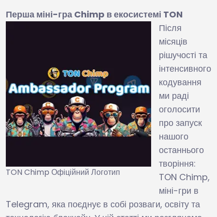
Перша міні-гра Chimp в екосистемі TON
Після
місяців
рішучості та
інтенсивного
кодування
ми раді
оголосити
про запуск
нашого
останнього
творіння:
TON Chimp Офіційний Логотип
TON Chimp,
міні-гри в
Telegram, яка поєднує в собі розваги, освіту та