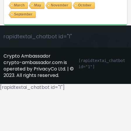
March
May
November
October
September
rapidtextai_chatbot id="1"
Crypto Ambassador
[rapidtextai_chatbot 
crypto-ambassador.com is
id="1"]
operated by PrivacyCo Ltd. | ©
2023. All rights reserved.
[rapidtextai_chatbot id="1"]