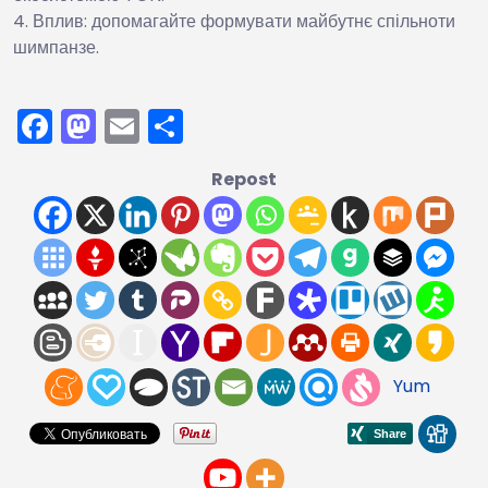
Вплив: допомагайте формувати майбутнє спільноти
шимпанзе.
Facebook
Mastodon
Email
Поділитися
Repost
Yum