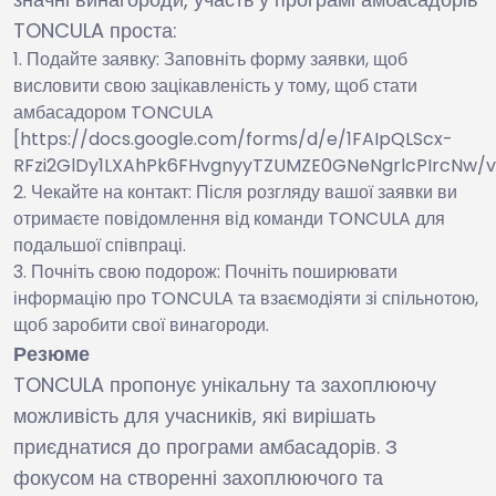
TONCULA проста:
Подайте заявку: Заповніть форму заявки, щоб
висловити свою зацікавленість у тому, щоб стати
амбасадором TONCULA
[https://docs.google.com/forms/d/e/1FAIpQLScx-
RFzi2GlDy1LXAhPk6FHvgnyyTZUMZE0GNeNgrlcPIrcNw/v
Чекайте на контакт: Після розгляду вашої заявки ви
отримаєте повідомлення від команди TONCULA для
подальшої співпраці.
Почніть свою подорож: Почніть поширювати
інформацію про TONCULA та взаємодіяти зі спільнотою,
щоб заробити свої винагороди.
Резюме
TONCULA пропонує унікальну та захоплюючу
можливість для учасників, які вирішать
приєднатися до програми амбасадорів. З
фокусом на створенні захоплюючого та