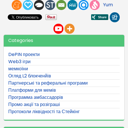
Yum
Categories
DePIN проекти
Web3 ігри
мемкоїни
Огляд L2 блокченйів
Партнерські та реферальні програми
Платформи для мемів
Программа амбассадорів
Промо акції та розіграші
Протоколи ліквідності та Стейкінг