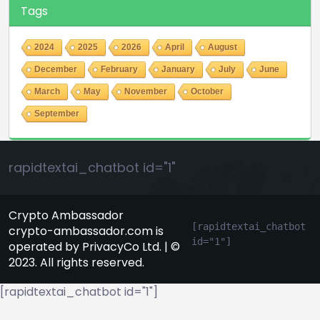
Tags
2024
2025
2026
April
August
December
February
January
July
June
March
May
November
October
September
rapidtextai_chatbot id="1"
Crypto Ambassador
[rapidtextai_chatbot 
crypto-ambassador.com is
id="1"]
operated by PrivacyCo Ltd. | ©
2023. All rights reserved.
[rapidtextai_chatbot id="1"]