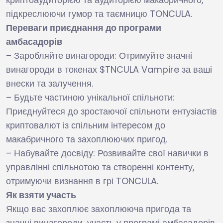
підкреслюючи гумор та таємницю TONCULA.
Переваги приєднання до програми
амбасадорів
– Заробляйте винагороди: Отримуйте значні
винагороди в токенах $TNCULA Vampire за ваші
внески та залучення.
– Будьте частиною унікальної спільноти:
Приєднуйтеся до зростаючої спільноти ентузіастів
криптовалют із спільним інтересом до
макабричного та захоплюючих пригод.
– Набувайте досвіду: Розвивайте свої навички в
управлінні спільнотою та створенні контенту,
отримуючи визнання в грі TONCULA.
Як взяти участь
Якщо вас захоплює захоплююча пригода та
значні винагороди, участь у програмі амбасадорів