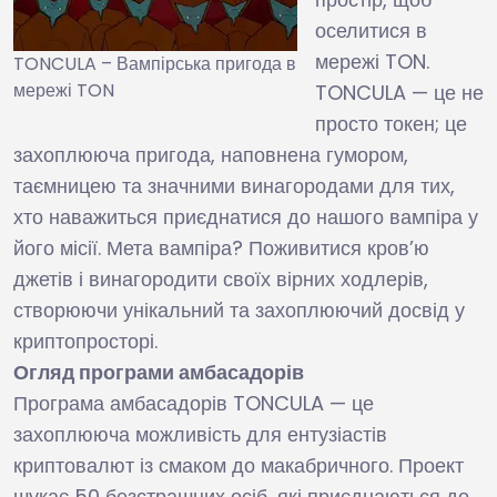
оселитися в
мережі TON.
TONCULA – Вампірська пригода в
мережі TON
TONCULA — це не
просто токен; це
захоплююча пригода, наповнена гумором,
таємницею та значними винагородами для тих,
хто наважиться приєднатися до нашого вампіра у
його місії. Мета вампіра? Поживитися кров’ю
джетів і винагородити своїх вірних ходлерів,
створюючи унікальний та захоплюючий досвід у
криптопросторі.
Огляд програми амбасадорів
Програма амбасадорів TONCULA — це
захоплююча можливість для ентузіастів
криптовалют із смаком до макабричного. Проект
шукає 50 безстрашних осіб, які приєднаються до