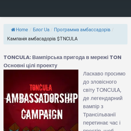
Home
/
Блог Ua
/
Программа амбассадорів
/
Кампанія амбасадорів $TNCULA
TONCULA: Вампірська пригода в мережі TON
Основні цілі проекту
Ласкаво просимо
до зловісного
світу TONCULA,
де легендарний
вампір з
Трансільванії
перетинає час і
простір, щоб