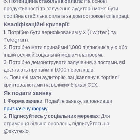
Потенційна стабільна оплата
: На основі
продуктивності та залучення аудиторії може бути
постійна стабільна оплата за довгострокові співпраці.
Кваліфікаційні критерії:
Потрібно бути верифікованим у X (Twitter) та
Telegram.
Потрібно мати принаймні 1,000 підписників у X або
іншій великій соціальній медіа-платформі.
Потрібно демонструвати залучення, з постами, які
досягають принаймні 1,000 переглядів.
Повинні мати аудиторію, зацікавлену в торгівлі
криптовалютами на великих біржах CEX.
Як подати заявку
Форма заявки
: Подайте заявку, заповнивши
призначену форму
.
Підписуйтесь у соціальних мережах
: Для
отримання більше оновлень, підписуйтесь на
@skyrexio.