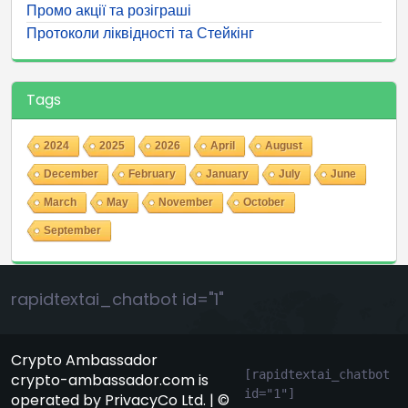
Промо акції та розіграші
Протоколи ліквідності та Стейкінг
Tags
2024
2025
2026
April
August
December
February
January
July
June
March
May
November
October
September
rapidtextai_chatbot id="1"
Crypto Ambassador
[rapidtextai_chatbot 
crypto-ambassador.com is
id="1"]
operated by PrivacyCo Ltd. | ©
GeekyBot