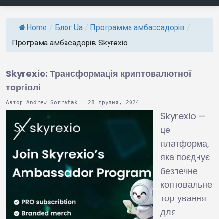
Home
/
Блог Ua
/
Программа амбассадорів
/
Програма амбасадорів Skyrexio
Skyrexio: Трансформація криптовалютної
торгівлі
Автор Andrew Sorratak – 28 грудня, 2024
Skyrexio —
це
платформа,
яка поєднує
безпечне
копіювальне
торгування
для