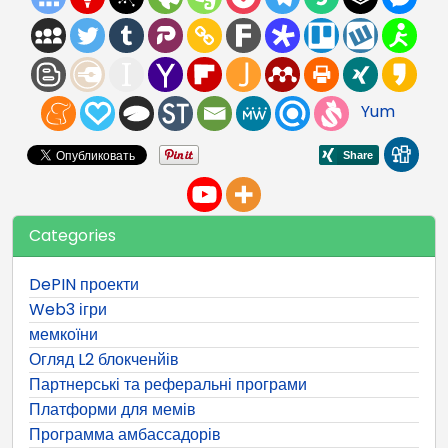
Yum
Categories
DePIN проекти
Web3 ігри
мемкоїни
Огляд L2 блокченйів
Партнерські та реферальні програми
Платформи для мемів
Программа амбассадорів