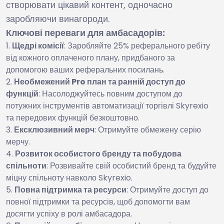
створювати цікавий контент, одночасно
заробляючи винагороди.
Ключові переваги для амбасадорів:
Щедрі комісії
: Заробляйте 25% реферального ребіту
від кожного оплаченого плану, придбаного за
допомогою ваших реферальних посилань.
Необмежений Pro план та ранній доступ до
функцій
: Насолоджуйтесь повним доступом до
потужних інструментів автоматизації торгівлі Skyrexio
та передових функцій безкоштовно.
Ексклюзивний мерч
: Отримуйте обмежену серію
мерчу.
Розвиток особистого бренду та побудова
спільноти
: Розвивайте свій особистий бренд та будуйте
міцну спільноту навколо Skyrexio.
Повна підтримка та ресурси
: Отримуйте доступ до
повної підтримки та ресурсів, щоб допомогти вам
досягти успіху в ролі амбасадора.