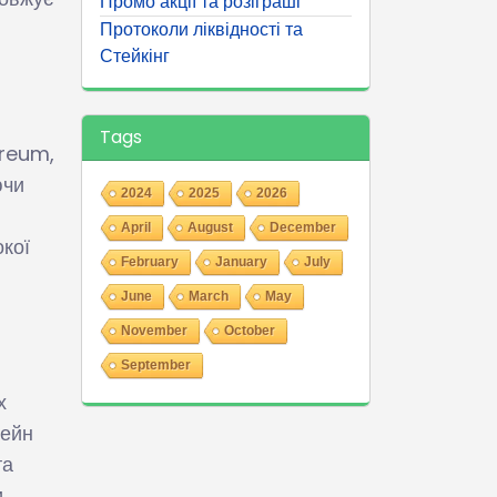
Промо акції та розіграші
Протоколи ліквідності та
Стейкінг
Tags
ereum,
ючи
2024
2025
2026
April
August
December
кої
February
January
July
June
March
May
November
October
September
х
чейн
та
,