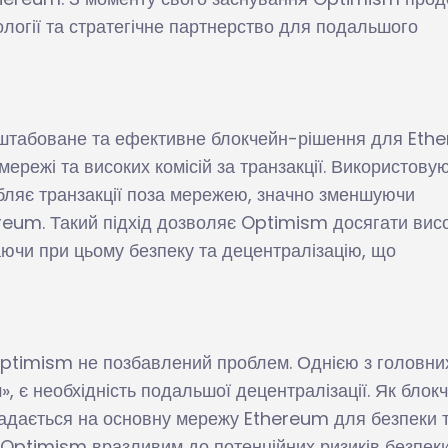
логії та стратегічне партнерство для подальшого
штабоване та ефективне блокчейн-рішення для Eth
режі та високих комісій за транзакції. Використову
бляє транзакції поза мережею, значно зменшуючи
eum. Такий підхід дозволяє Optimism досягати висо
гаючи при цьому безпеку та децентралізацію, що
ptimism не позбавлений проблем. Однією з головни
», є необхідність подальшої децентралізації. Як блок
адається на основну мережу Ethereum для безпеки 
 Optimism вразливим до потенційних ризиків безпеки