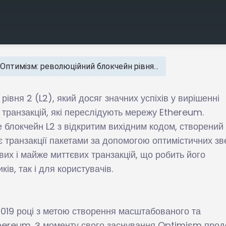
Оптимізм: революційний блокчейн рівня...
вня 2 (L2), який досяг значних успіхів у вирішенні
транзакцій, які переслідують мережу Ethereum.
е блокчейн L2 з відкритим вихідним кодом, створений
 транзакції пакетами за допомогою оптимістичних зв
их і майже миттєвих транзакцій, що робить його
в, так і для користувачів.
019 році з метою створення масштабованого та
hereum. З моменту свого заснування Optimism про