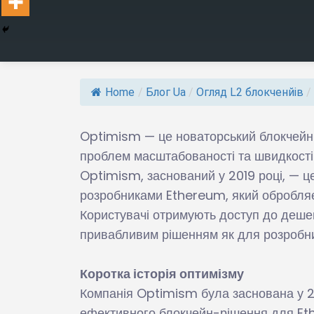
Home
/
Блог Ua
/
Огляд L2 блокченйів
/
Optimism — це новаторський блокчейн рі
проблем масштабованості та швидкості 
Optimism, заснований у 2019 році, — ц
розробниками Ethereum, який обробляє
Користувачі отримують доступ до дешев
привабливим рішенням як для розробникі
Коротка історія оптимізму
Компанія Optimism була заснована у 2
ефективного блокчейн-рішення для Et