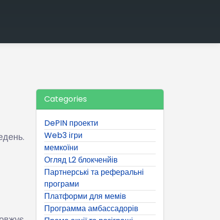
Categories
DePIN проекти
Web3 ігри
едень.
мемкоїни
Огляд L2 блокченйів
Партнерські та реферальні
програми
Платформи для мемів
Программа амбассадорів
довжує