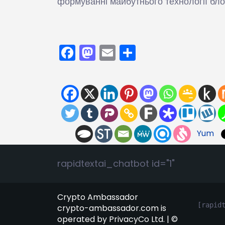
формуванні майбутнього технології бло
Facebook
Mastodon
Email
Поділитися
Yum
rapidtextai_chatbot id="1"
Crypto Ambassador
[rapid
crypto-ambassador.com is
operated by PrivacyCo Ltd. | ©