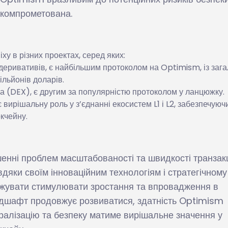
компрометована.
ху в різних проектах, серед яких:
і деривативів, є найбільшим протоколом на Optimism, із заг
ільйонів доларів.
а (DEX), є другим за популярністю протоколом у ланцюжку.
 вирішальну роль у з’єднанні екосистем L1 і L2, забезпечуюч
окчейну.
шенні проблем масштабованості та швидкості транзакц
дяки своїм інноваційним технологіям і стратегічному
жувати стимулювати зростання та впровадження в
ндшафт продовжує розвиватися, здатність Optimism
ралізацію та безпеку матиме вирішальне значення у