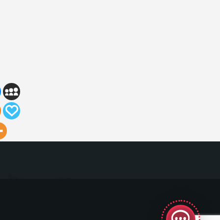
GeekyBot
online