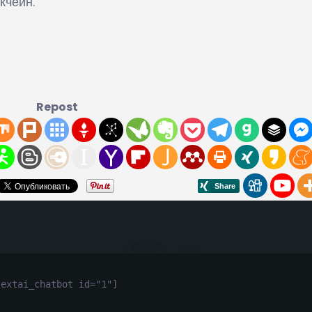
кчейн.
Repost
textai_chatbot id="1"]