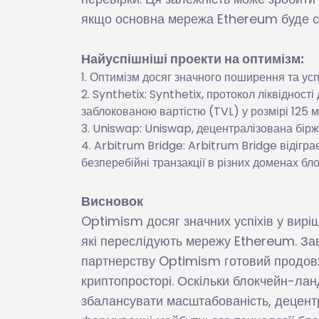
якщо основна мережа Ethereum буде с
Найуспішніші проекти на оптимізм:
Оптимізм досяг значного поширення та успі
Synthetix: Synthetix, протокол ліквідност
заблокованою вартістю (TVL) у розмірі 125 м
Uniswap: Uniswap, децентралізована бірж
Arbitrum Bridge: Arbitrum Bridge відіграє
безперебійні транзакції в різних доменах бл
Висновок
Optimism досяг значних успіхів у вирі
які переслідують мережу Ethereum. Зав
партнерству Optimism готовий продов
криптопросторі. Оскільки блокчейн-ла
збалансувати масштабованість, децент