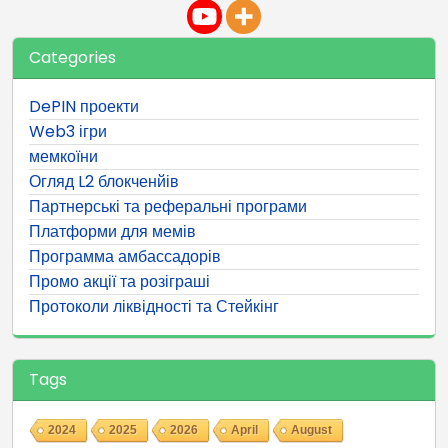
Categories
DePIN проекти
Web3 ігри
мемкоїни
Огляд L2 блокченйів
Партнерські та реферальні програми
Платформи для мемів
Программа амбассадорів
Промо акції та розіграші
Протоколи ліквідності та Стейкінг
Tags
2024
2025
2026
April
August