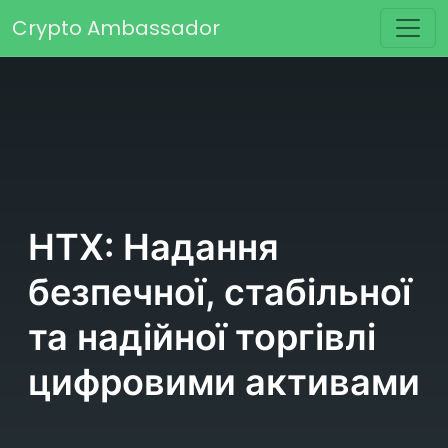
Skip to content
Crypto Ambassador
Main Navigation
HTX: Надання
безпечної, стабільної
та надійної торгівлі
цифровими активами