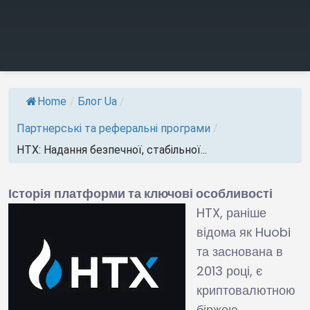
Home
/
Блог Ua
/
Партнерські та реферальні програми
/
HTX: Надання безпечної, стабільної...
Історія платформи та ключові особливості
HTX, раніше
відома як Huobi
та заснована в
2013 році, є
криптовалютною
біржею,