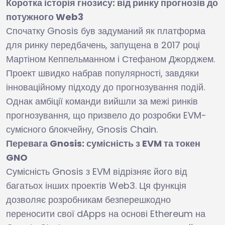
Коротка історія гнозису: від ринку прогнозів до
потужного Web3
Спочатку Gnosis був задуманий як платформа
для ринку передбачень, запущена в 2017 році
Мартіном Кеппельманном і Стефаном Джорджем.
Проект швидко набрав популярності, завдяки
інноваційному підходу до прогнозування подій.
Однак амбіції команди вийшли за межі ринків
прогнозування, що призвело до розробки EVM-
сумісного блокчейну, Gnosis Chain.
Перевага Gnosis: сумісність з EVM та токен
GNO
Сумісність Gnosis з EVM відрізняє його від
багатьох інших проектів Web3. Ця функція
дозволяє розробникам безперешкодно
переносити свої dApps на основі Ethereum на