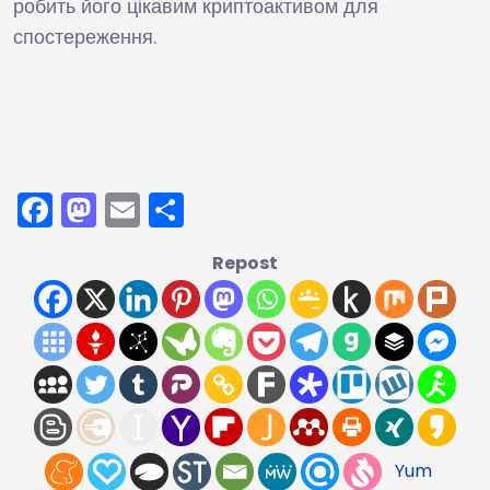
робить його цікавим криптоактивом для
спостереження.
Facebook
Mastodon
Email
Поділитися
Repost
Yum