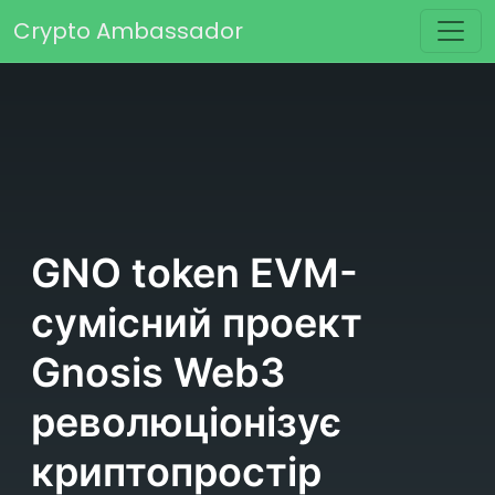
Skip to content
Crypto Ambassador
Main Navigation
GNO token EVM-
сумісний проект
Gnosis Web3
революціонізує
криптопростір