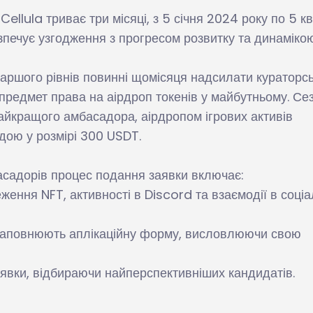
llula триває три місяці, з 5 січня 2024 року по 5 кв
езпечує узгодження з прогресом розвитку та динаміко
аршого рівнів повинні щомісяця надсилати кураторс
 предмет права на аірдроп токенів у майбутньому. Се
йкращого амбасадора, аірдропом ігрових активів
дою у розмірі 300 USDT.
асадорів процес подання заявки включає:
еження NFT, активності в Discord та взаємодії в соці
заповнюють аплікаційну форму, висловлюючи свою
аявки, відбираючи найперспективніших кандидатів.