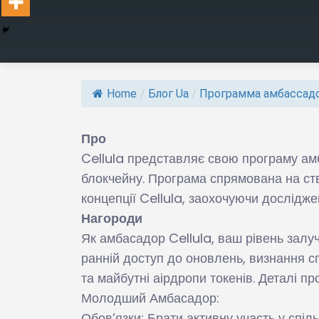
Home
/
Блог Ua
/
Программа амбассадо
Про
Cellula представляє свою програму амб
блокчейну. Програма спрямована на ств
концепції Cellula, заохочуючи дослідж
Нагороди
Як амбасадор Cellula, ваш рівень залу
ранній доступ до оновлень, визнання с
та майбутні аірдропи токенів. Деталі п
Молодший Амбасадор:
Обов’язки: Брати активну участь у спіль