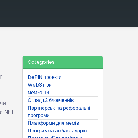
Categories
ї
DePIN проекти
Web3 ігри
мемкоїни
Огляд L2 блокченйів
ючи
Партнерські та реферальні
ди NFT
програми
Платформи для мемів
Программа амбассадорів