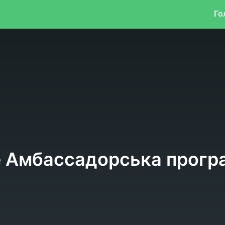
Го
ne Амбассадорська прог