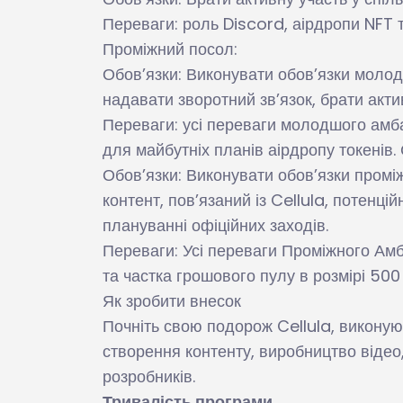
Переваги: роль Discord, аірдропи NFT т
Проміжний посол:
Обов’язки: Виконувати обов’язки молод
надавати зворотний зв’язок, брати акти
Переваги: усі переваги молодшого амба
для майбутніх планів аірдропу токенів
Обов’язки: Виконувати обов’язки пром
контент, пов’язаний із Cellula, потенц
плануванні офіційних заходів.
Переваги: Усі переваги Проміжного Амб
та частка грошового пулу в розмірі 500
Як зробити внесок
Почніть свою подорож Cellula, виконую
створення контенту, виробництво відео
розробників.
Тривалість програми