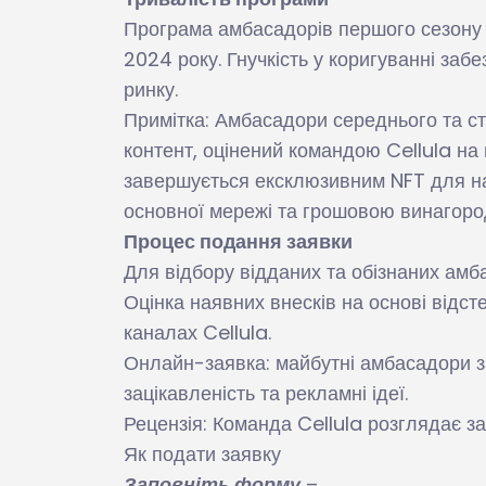
Програма амбасадорів першого сезону Ce
2024 року. Гнучкість у коригуванні заб
ринку.
Примітка: Амбасадори середнього та ст
контент, оцінений командою Cellula на
завершується ексклюзивним NFT для на
основної мережі та грошовою винагоро
Процес подання заявки
Для відбору відданих та обізнаних амб
Оцінка наявних внесків на основі відст
каналах Cellula.
Онлайн-заявка: майбутні амбасадори 
зацікавленість та рекламні ідеї.
Рецензія: Команда Cellula розглядає з
Як подати заявку
Заповніть форму
–