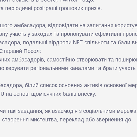
а періодичні розіграші грошових призів.
шого амбасадора, відповідати на запитання користув
вну участь у заходах та пропонувати ефективні пропоз
садора, подальші аірдропи NFT спільноти та бали в
. Старший Посол:
іжних амбасадорів, самостійно створювати та поширю
ійно керувати регіональними каналами та брати участь
асадора, білий список основних активів основної ме
 U на основі щомісячних балів внеску.
чи такі завдання, як взаємодія з соціальними мережа
, створення мистецтва, переклад або звернення до