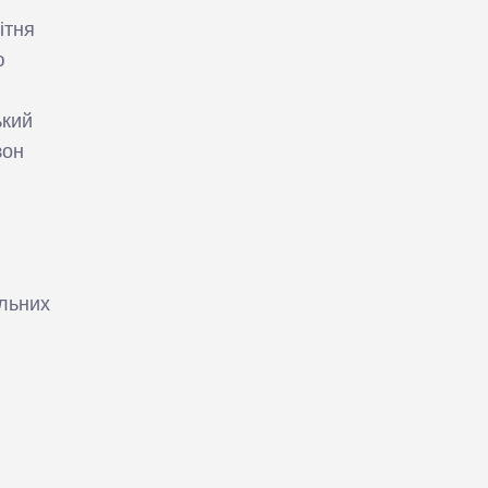
ітня
ю
ький
зон
альних