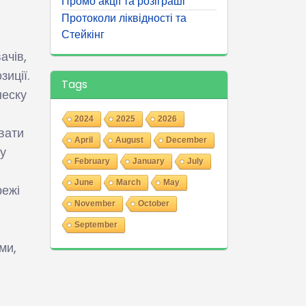
Промо акції та розіграші
Протоколи ліквідності та
Стейкінг
ачів,
иції.
Tags
неску
2024
2025
2026
вати
April
August
December
 у
February
January
July
June
March
May
режі
November
October
September
ми,