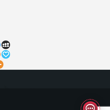
GeekyBot
online