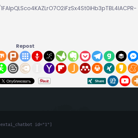
/1FAIpQLSco4KAZLrO7O2iFzSx4St0iHb3pTBL4IACPR-
Repost
textai_chatbot id="1"]