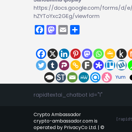
https://docs.google.com/forms/d/e
hZYToYxc2GEg/viewform
Facebook
Mastodon
Email
Поділитися
Yum
rapidtextai_chatbot id="1"
Crypto Ambassador
[rapid
crypto-ambassador.com is
operated by PrivacyCo Ltd. | ©