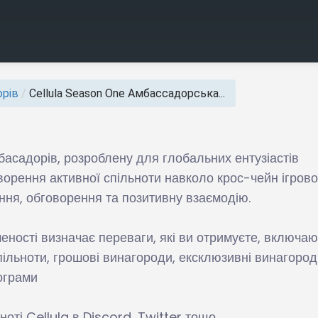
рів
/
Cellula Season One Амбассадорська...
асадорів, розроблену для глобальних ентузіастів
орення активної спільноти навколо крос-чейн ігрово
ення, обговорення та позитивну взаємодію.
ченості визначає переваги, які ви отримуєте, включа
пільноти, грошові винагороди, ексклюзивні винагоро
рограми
ноті Cellula в Discord, Twitter тощо.