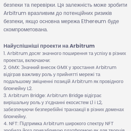
безпеки та перевірки. Ця залежність може зробити
Arbitrum вразливим до потенційних ризиків
безпеки, якщо основна мережа Ethereum буде
скомпрометована.
Найуспішніші проекти на Arbitrum
Arbitrum досяг значного поширення та успіху в різних
проектах, включаючи:
GMX: Значний внесок GMX у зростання Arbitrum
відіграв важливу роль у прийнятті мережі та
подальшому зміцненні позицій Arbitrum як провідного
блокчейну L2.
Arbitrum Bridge: Arbitrum Bridge відіграє
вирішальну роль у з’єднанні екосистем L1 і L2,
забезпечуючи безперебійні транзакції в різних доменах
блокчейну.
NFT: Підтримка Arbitrum широкого спектру NFT
зробила його привабливою платформою як для творців,