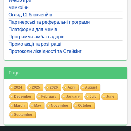
Web3 ігри
мемкоїни
Огляд L2 блокченйів
Партнерські та реферальні програми
Платформи для мемів
Программа амбассадорів
Промо акції та розіграші
Протоколи ліквідності та Стейкінг
Tags
2024
2025
2026
April
August
December
February
January
July
June
March
May
November
October
September