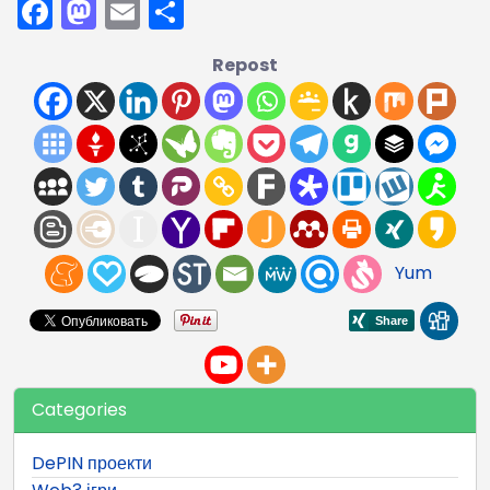
Facebook
Mastodon
Email
Поділитися
Repost
Yum
Categories
DePIN проекти