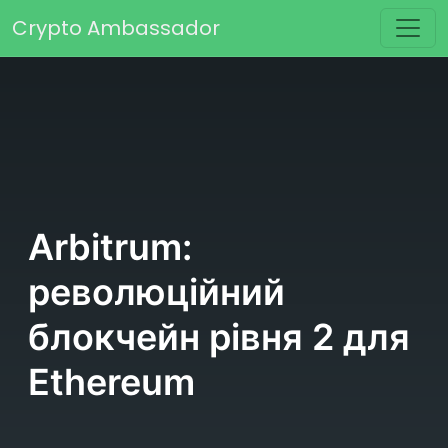
Skip to content
Crypto Ambassador
Main Navigation
Arbitrum:
революційний
блокчейн рівня 2 для
Ethereum