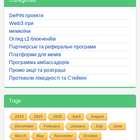
Categories
DePIN проекти
Web3 ігри
мемкоїни
Огляд L2 блокченйів
Партнерські та реферальні програми
Платформи для мемів
Программа амбассадорів
Промо акції та розіграші
Протоколи ліквідності та Стейкінг
Tags
2024
2025
2026
April
August
December
February
January
July
June
March
May
November
October