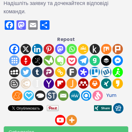
Надішліть заявку та дочекайтеся відповіді
команди.
Facebook
Mastodon
Email
Поділитися
Repost
Yum