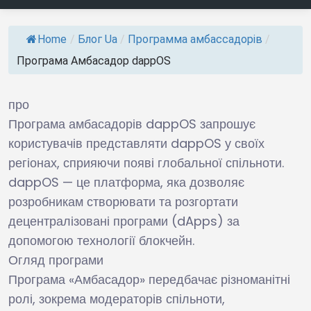
Home
/
Блог Ua
/
Программа амбассадорів
/
Програма Амбасадор dappOS
про
Програма амбасадорів dappOS запрошує
користувачів представляти dappOS у своїх
регіонах, сприяючи появі глобальної спільноти.
dappOS — це платформа, яка дозволяє
розробникам створювати та розгортати
децентралізовані програми (dApps) за
допомогою технології блокчейн.
Огляд програми
Програма «Амбасадор» передбачає різноманітні
ролі, зокрема модераторів спільноти,